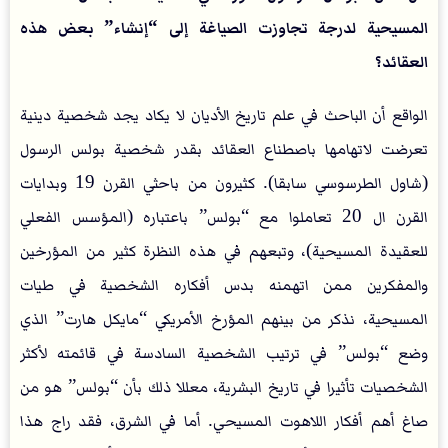
المسيحية لدرجة تجاوزت الصياغة إلى “إنشاء” بعض هذه
العقائد؟
الواقع أن الباحث في علم تاريخ الأديان لا يكاد يجد شخصية دينية
تعرضت لاتهامها باصطناع العقائد بقدر شخصية بولس الرسول
(شاول الطرسوسي سابقا). كثيرون من باحثي القرن 19 وبدايات
القرن ال 20 تعاملوا مع “بولس” باعتباره (المؤسس الفعلي
للعقيدة المسيحية)، وتبعهم في هذه النظرة كثير من المؤرخين
والمفكرين ممن اتهمنه بدس أفكاره الشخصية في طيات
المسيحية، نذكر من بينهم المؤرخ الأمريكي “مايكل هارت” الذي
وضع “بولس” في ترتيب الشخصية السادسة في قائمته لأكثر
الشخصيات تأثيرا في تاريخ البشرية، معللا ذلك بأن “بولس” هو من
صاغ أهم أفكار اللاهوت المسيحي. أما في الشرق، فقد راج هذا