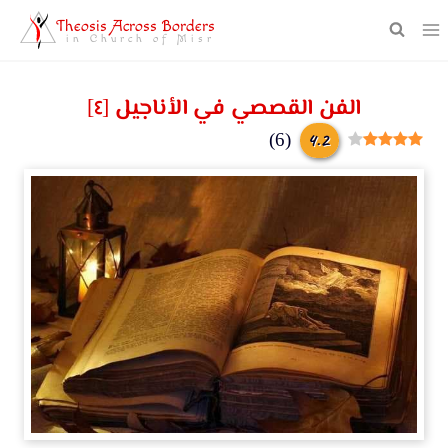
Theosis Across Borders
in Church of Misr
الفن القصصي في الأناجيل [٤]
4.2
)
6
(