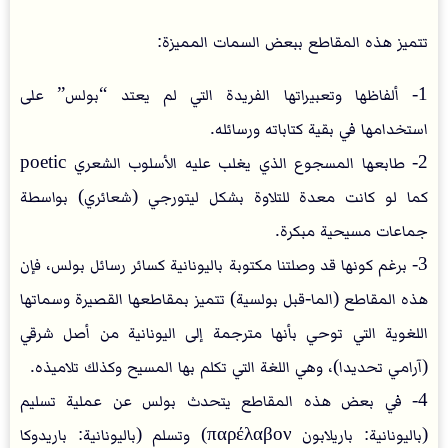
تتميز هذه المقاطع ببعض السمات المميزة:
1- ألفاظها وتعبيراتها الفريدة التي لم يعتد “بولس” على
استخدامها في بقية كتاباته ورسائله.
2- طابعها المسجوع الذي يغلب عليه الأسلوب الشعري poetic
كما لو كانت معدة للتلاوة بشكل ليتورجي (شعائري) بواسطة
جماعات مسيحية مبكرة.
3- برغم كونها قد وصلتنا مكتوبة باليونانية كسائر رسائل بولس، فإن
هذه المقاطع (الما-قبل بولسية) تتميز بمقاطعها القصيرة وسماتها
اللغوية التي توحي بأنها مترجمة إلى اليونانية من أصل شرقي
(آرامي تحديدا)، وهي اللغة التي تكلم بها المسيح وكذلك تلاميذه.
4- في بعض هذه المقاطع يتحدث بولس عن عملية تسليم
(باليونانية: باريلابون παρέλαβον) وتسلم (باليونانية: باريدوكا