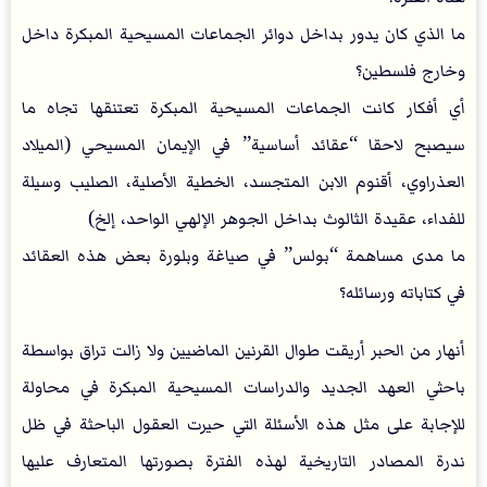
ما الذي كان يدور بداخل دوائر الجماعات المسيحية المبكرة داخل
وخارج فلسطين؟
أي أفكار كانت الجماعات المسيحية المبكرة تعتنقها تجاه ما
سيصبح لاحقا “عقائد أساسية” في الإيمان المسيحي (الميلاد
العذراوي، أقنوم الابن المتجسد، الخطية الأصلية، الصليب وسيلة
للفداء، عقيدة الثالوث بداخل الجوهر الإلهي الواحد، إلخ)
ما مدى مساهمة “بولس” في صياغة وبلورة بعض هذه العقائد
في كتاباته ورسائله؟
أنهار من الحبر أريقت طوال القرنين الماضيين ولا زالت تراق بواسطة
باحثي العهد الجديد والدراسات المسيحية المبكرة في محاولة
للإجابة على مثل هذه الأسئلة التي حيرت العقول الباحثة في ظل
ندرة المصادر التاريخية لهذه الفترة بصورتها المتعارف عليها