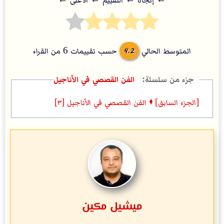
← إتجاه ← التقييم ← اﻷعلى ←
4.2
المتوسط الحالي
حسب تقييمات
6
من القراء
الفن القصصي في الأناجيل
[الجزء السابق] 🠼 الفن القصصي في الأناجيل [٣]
ميشيل مكين