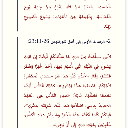
الْجَسَدِ، وَتَعَيَّنَ ابْنَ اللهِ بِقُوَّةٍ مِنْ جِهَةِ رُوحِ
الْقَدَاسَةِ، بِالْقِيَامَةِ مِنَ الأَمْوَاتِ: يَسُوعَ الْمَسِيحِ
رَبِّنَا.
2- الرسالة الأولى إلى أهل كورنثوس 26-23:11:
لأَنَّنِي تَسَلَّمْتُ مِنَ الرَّبِّ مَا سَلَّمْتُكُمْ أَيْضًا: إِنَّ الرَّبَّ
يَسُوعَ فِي اللَّيْلَةِ الَّتِي أُسْلِمَ فِيهَا، أَخَذَ خُبْزًا وَشَكَرَ
فَكَسَّرَ، وَقَالَ:«خُذُوا كُلُوا هذَا هُوَ جَسَدِي الْمَكْسُورُ
لأَجْلِكُمُ. اصْنَعُوا هذَا لِذِكْرِي». كَذلِكَ الْكَأْسَ أَيْضًا
بَعْدَمَا تَعَشَّوْا، قَائِلاً: «هذِهِ الْكَأْسُ هِيَ الْعَهْدُ
الْجَدِيدُ بِدَمِي. اصْنَعُوا هذَا كُلَّمَا شَرِبْتُمْ لِذِكْرِي».
فَإِنَّكُمْ كُلَّمَا أَكَلْتُمْ هذَا الْخُبْزَ وَشَرِبْتُمْ هذِهِ الْكَأْسَ،
تُخْبِرُونَ بِمَوْتِ الرَّبِّ إِلَى أَنْ يَجِيءَ.