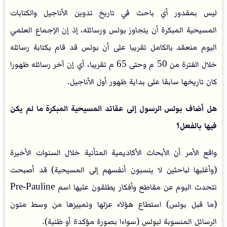
ليس بمقدور أي باحث في تاريخ تدوين الأناجيل والكتابات
المسيحية المبكرة أن يتجاوز بولس ورسائله، إذ إن الإجماع العلمي
اليوم منعقد بالكامل تقريبا على أن بولس قد قام بكتابة رسائله
خلال الفترة من 50 م وحتى 65 م تقريبا، أي إن آخر رسائله ظهورا
كان تاريخها سابقا على بداية ظهور أول الأناجيل.
هل أضاف بولس الرسول إلى عقائد المسيحية المبكرة ما لم يكن
فيها بالفعل؟
واقع الأمر أن الأبحاث الأكاديمية المتأنية خلال السنوات الأخيرة
(وأغلبها لباحثين لا ينسبون أنفسهم إلى المسيحية) قد أصبحت
تتحدث اليوم عن مقاطع وأفكار يطلقون عليها اسم Pre-Pauline
(ما قبل بولس) استطاع هؤلاء عزلها وتمييزها من وسط متون
الرسائل المنسوبة لبولس (سواءا بصورة مؤكدة أو ظنية).