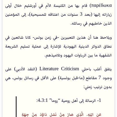
παρέδωκα) قام بها من الكنيسة الأم في أورشليم خلال أولى
زياراته إليها (بعد 3 سنوات من اعتناقه للمسيحية)، إلى المؤمنين
الذين خاطبهم في رسائله.
ويلاحظ هنا أن هذين التعبيرين -في زمن بولس- كانا شائعين في
نطاق الدوائر الدينية اليهودية للإشارة إلى عملية تسليم الشريعة
الشفهية ما بين الرباوات اليهود وتلاميذهم.
يتفق أغلب باحثي Literature Criticism (النقد الأدبي) على
وجود 7 مقاطع (ما-قبل بولسية) على الأقل في رسائل بولس، هي
بدون ترتيب زمني:
1- الرسالة إلى أهل رومية “روما” 4،3:1:
عَنِ ابْنِهِ. الَّذِي صَارَ مِنْ نَسْلِ دَاوُدَ مِنْ جِهَةِ