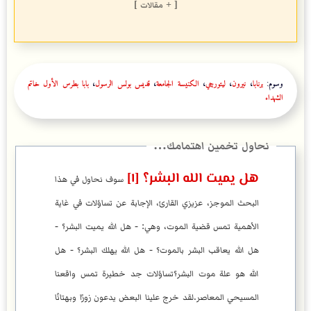
[ + مقالات ]
وسوم:
برنابا
،
نيرون
،
ليتورچي
،
الكنيسة الجامعة
،
قديس بولس الرسول
،
بابا بطرس الأول خاتم
الشهداء
هل يميت الله البشر؟ [١]
سوف نحاول في هذا
البحث الموجز، عزيزي القارئ، الإجابة عن تساؤلات في غاية
الأهمية تمس قضية الموت، وهي: - هل الله يميت البشر؟ -
هل الله يعاقب البشر بالموت؟ - هل الله يهلك البشر؟ - هل
الله هو علة موت البشر؟تساؤلات جد خطيرة تمس واقعنا
المسيحي المعاصر.لقد خرج علينا البعض يدعون زورًا وبهتانًا