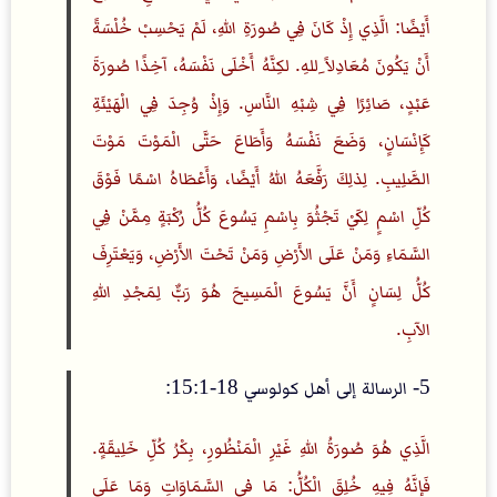
أَيْضًا: الَّذِي إِذْ كَانَ فِي صُورَةِ اللهِ، لَمْ يَحْسِبْ خُلْسَةً
أَنْ يَكُونَ مُعَادِلاً ِللهِ. لكِنَّهُ أَخْلَى نَفْسَهُ، آخِذًا صُورَةَ
عَبْدٍ، صَائِرًا فِي شِبْهِ النَّاسِ. وَإِذْ وُجِدَ فِي الْهَيْئَةِ
كَإِنْسَانٍ، وَضَعَ نَفْسَهُ وَأَطَاعَ حَتَّى الْمَوْتَ مَوْتَ
الصَّلِيبِ. لِذلِكَ رَفَّعَهُ اللهُ أَيْضًا، وَأَعْطَاهُ اسْمًا فَوْقَ
كُلِّ اسْمٍ لِكَيْ تَجْثُوَ بِاسْمِ يَسُوعَ كُلُّ رُكْبَةٍ مِمَّنْ فِي
السَّمَاءِ وَمَنْ عَلَى الأَرْضِ وَمَنْ تَحْتَ الأَرْضِ، وَيَعْتَرِفَ
كُلُّ لِسَانٍ أَنَّ يَسُوعَ الْمَسِيحَ هُوَ رَبٌّ لِمَجْدِ اللهِ
الآبِ.
5- الرسالة إلى أهل كولوسي 18-15:1:
الَّذِي هُوَ صُورَةُ اللهِ غَيْرِ الْمَنْظُورِ، بِكْرُ كُلِّ خَلِيقَةٍ.
فَإِنَّهُ فِيهِ خُلِقَ الْكُلُّ: مَا في السَّمَاوَاتِ وَمَا عَلَى