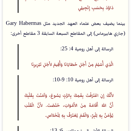
دَاوُدَ بِحَسَبِ إِنْجِيلِي
بينما يضيف بعض علماء العهد الجديد مثل Gary Habermas
(جاري هابيرماس) إلى المقاطع السبعة السابقة 3 مقاطع أخرى:
الرسالة إلى أهل رومية 4: 25:
الَّذِي أُسْلِمَ مِنْ أَجْلِ خَطَايَانَا وَأُقِيمَ لأَجْلِ تَبْرِيرِنَا
الرسالة إلى أهل رومية 10: 9-10:
لأَنَّكَ إِنِ اعْتَرَفْتَ بِفَمِكَ بِالرَّبِّ يَسُوعَ، وَآمَنْتَ بِقَلْبِكَ
أَنَّ اللهَ أَقَامَهُ مِنَ الأَمْوَاتِ، خَلَصْتَ. لأَنَّ الْقَلْبَ
يُؤْمَنُ بِهِ لِلْبِرِّ، وَالْفَمَ يُعْتَرَفُ بِهِ لِلْخَلاَصِ.
الرسالة الأولى إلى تيموثاوس 6: 13: