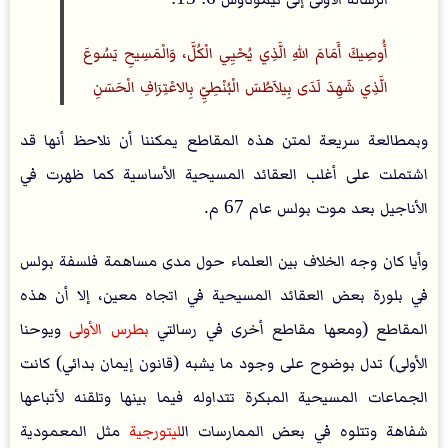
أُوصِيكَ أَمَامَ اللهِ الَّذِي يُحْيِي الْكُلَّ، وَالْمَسِيحِ يَسُوعَ
الَّذِي شَهِدَ لَدَى بِيلاَطُسَ الْبُنْطِيِّ بِالاعْتِرَافِ الْحَسَنِ
وبمطالعة سريعة لمتن هذه المقاطع يمكننا أن نلاحظ أنها قد
اشتملت على أغلب العقائد المسيحية الأساسية كما ظهرت في
الأناجيل بعد موت بولس عام 67 م.
وأيا كان وجه الخلاف بين العلماء حول مدى مساهمة فلسفة بولس
في بلورة بعض العقائد المسيحية في اتجاه معين، إلا أن هذه
المقاطع (ومعها مقاطع أخرى في رسالتي
بطرس الأول
ى ويوحنا
الأولى) تدل بوضوح على وجود ما يشبه (قانون إيمان بدائي) كانت
الجماعات المسيحية المبكرة تتداوله فيما بينها وتلقنه لأتباعها
شفاهة وتتلوه في بعض الممارسات ال
ليتورجية
مثل المعمودية