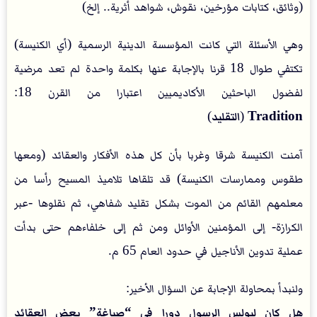
(وثائق، كتابات مؤرخين، نقوش، شواهد أثرية.. إلخ)
وهي الأسئلة التي كانت المؤسسة الدينية الرسمية (أي الكنيسة)
تكتفي طوال 18 قرنا بالإجابة عنها بكلمة واحدة لم تعد مرضية
لفضول الباحثين الأكاديميين اعتبارا من القرن 18:
Tradition
(
التقليد
)
آمنت الكنيسة شرقا وغربا بأن كل هذه الأفكار والعقائد (ومعها
طقوس وممارسات الكنيسة) قد تلقاها تلاميذ المسيح رأسا من
معلمهم القائم من الموت بشكل تقليد شفاهي، ثم نقلوها -عبر
الكرازة- إلى المؤمنين الأوائل ومن ثم إلى خلفاءهم حتى بدأت
عملية تدوين الأناجيل في حدود العام 65 م.
ولنبدأ بمحاولة الإجابة عن السؤال الأخير:
هل كان لبولس الرسول دورا في “صياغة” بعض العقائد