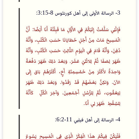
3- الرسالة الأولى إلى أهل كورنثوس 8-3:15:
فَإِنَّنِي سَلَّمْتُ إِلَيْكُمْ فِي الأَوَّلِ مَا قَبِلْتُهُ أَنَا أَيْضًا: أَنَّ
الْمَسِيحَ مَاتَ مِنْ أَجْلِ خَطَايَانَا حَسَبَ الْكُتُبِ، وَأَنَّهُ
دُفِنَ، وَأَنَّهُ قَامَ فِي الْيَوْمِ الثَّالِثِ حَسَبَ الْكُتُبِ، وَأَنَّهُ
ظَهَرَ لِصَفَا ثُمَّ لِلاثْنَيْ عَشَرَ. وَبَعْدَ ذلِكَ ظَهَرَ دَفْعَةً
وَاحِدَةً لأَكْثَرَ مِنْ خَمْسِمِئَةِ أَخٍ، أَكْثَرُهُمْ بَاق إِلَى
الآنَ. وَلكِنَّ بَعْضَهُمْ قَدْ رَقَدُوا. وَبَعْدَ ذلِكَ ظَهَرَ
لِيَعْقُوبَ، ثُمَّ لِلرُّسُلِ أَجْمَعِينَ. وَآخِرَ الْكُلِّ ­ كَأَنَّهُ
لِلسِّقْطِ ­ ظَهَرَ لِي أَنَا.
4- الرسالة إلى أهل فيلبي 11-6:2:
فَلْيَكُنْ فِيكُمْ هذَا الْفِكْرُ الَّذِي فِي الْمَسِيحِ يَسُوعَ