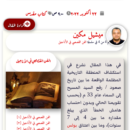
۲۳ أكتوبر ۲۰۲۲
۹:۰۰ ص
كتاب مقدس
قراءة المقال
ميشيل مكين
المقال رقم 4 من 4 في سلسلة
الفن القصصي في الأناجيل
الفن القصصي في الأناجيل
في هذا المقال نشرع في 
استكشاف المنطقة التاريخية 
المظلمة الواقعة ما بين تاريخ 
صعود / رفع السيد المسيح 
إلى السماء عام 33 م (بحسب 
تقويمنا الحالي وبدون احتساب 
هامش الخطأ الذي يبلغ 
الفن القصصي في الأناجيل [١]
مقداره ما بين 4 إلى 7 
الفن القصصي في الأناجيل [٢]
سنوات)، وما بين اعتناق 
بولس 
الفن القصصي في الأناجيل [٣]