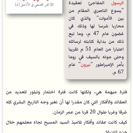
الرسول
 المفاجئ لعقيدة 
☑
الفن القصصي في الأناجيل [٤]
"يسوع الناصري المقام من 
بين الأموات" والذي كان 
محاربا شرسا لها وذلك في 
غضون عام 47 م، وما تبع 
ذلك من بداية كتابته لرسائله 
اعتبارا من العام 51 م تقريبا 
وحتى موته بالسيف في روما 
بأمر الإمبراطور "
نيرون
" عام 
67 م.
فترة مبهمة هي، ولكنها كانت فترة اختمار وتبلور للعديد من
العقائد والأفكار التي كان مقدرا لها أن تغير وجه التاريخ البشري كله
شرقا وغربا طوال 20 قرنا من عمر الزمان.
كيف كانت عقائد وأفكار تلاميذ السيد المسيح تجاه معلمهم خلال
هذه الفترة؟