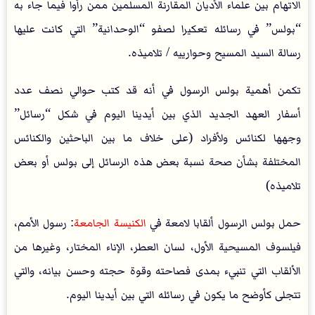
الاتهام بين علماء الأديان المقارنة المسلمين ممن رأوا فيما جاء به
“بولس” في رسائله تعكيرا لصفو “الوحدانية” التي كانت عليها
رسالة السيد المسيح وحوارييه / تلاميذه.
تكمن أهمية بولس الرسول في أنه قد كتب حوالي نصف عدد
أسفار العهد الجديد الذي بين أيدينا اليوم في شكل “رسائل”
وجهها لكنائس ولأفراد (على خلاف ما بين الباحثين والكنائس
المختلفة بشأن صحة نسبة بعض هذه الرسائل إلى بولس أو بعض
تلاميذه)
حمل بولس الرسول ألقابا لامعة في
الكنيسة الجامعة
: رسول الأمم،
فيلسوف المسيحية الأول، لسان العطر، الإناء المختار، وغيرها من
الألقاب التي تنبيء بمدى فصاحته وقوة حجته وحسن بيانه، والتي
تتجلى كأوضح ما يكون في رسائله التي بين أيدينا اليوم.