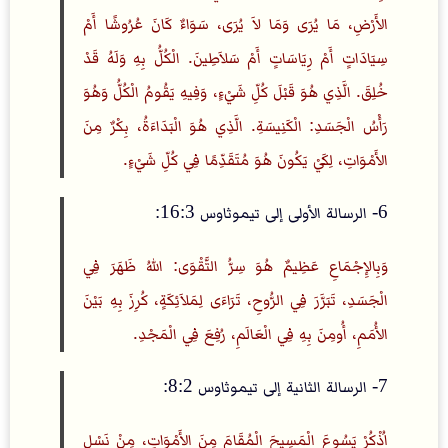
الأَرْضِ، مَا يُرَى وَمَا لاَ يُرَى، سَوَاءٌ كَانَ عُرُوشًا أَمْ
سِيَادَاتٍ أَمْ رِيَاسَاتٍ أَمْ سَلاَطِينَ. الْكُلُّ بِهِ وَلَهُ قَدْ
خُلِقَ. الَّذِي هُوَ قَبْلَ كُلِّ شَيْءٍ، وَفِيهِ يَقُومُ الْكُلُّ وَهُوَ
رَأْسُ الْجَسَدِ: الْكَنِيسَةِ. الَّذِي هُوَ الْبَدَاءَةُ، بِكْرٌ مِنَ
الأَمْوَاتِ، لِكَيْ يَكُونَ هُوَ مُتَقَدِّمًا فِي كُلِّ شَيْءٍ.
6- الرسالة الأولى إلى تيموثاوس 16:3:
وَبِالإِجْمَاعِ عَظِيمٌ هُوَ سِرُّ التَّقْوَى: اللهُ ظَهَرَ فِي
الْجَسَدِ، تَبَرَّرَ فِي الرُّوحِ، تَرَاءَى لِمَلاَئِكَةٍ، كُرِزَ بِهِ بَيْنَ
الأُمَمِ، أُومِنَ بِهِ فِي الْعَالَمِ، رُفِعَ فِي الْمَجْدِ.
7- الرسالة الثانية إلى تيموثاوس 8:2:
اُذْكُرْ يَسُوعَ الْمَسِيحَ الْمُقَامَ مِنَ الأَمْوَاتِ، مِنْ نَسْلِ