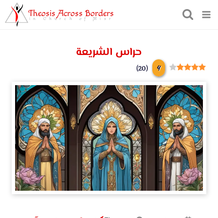
Theosis Across Borders
in Church of Misr
حراس الشريعة
4
)
20
(