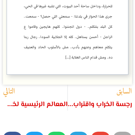
للحرارة، وداخل ساحة أحد البيوت، التي تشبه غيرها في الحي،
جرى هذا الحوَار في بلدتنا: - سمعتي اللي حصل؟ - سمعت..
كل البلد بتتكلم.. - دول اتجننوا.. كلهم هايجين وقاموا ع
الراجل - أحسن يستاهل.. كله إلا الجلابية السودا.. رجال ربنا
يتكلم معاهم وعنهم بأدب.. مش بالأسلوب الحاد والعنيف
ده.. ومش قدام الناس الغلابة [...]
السابق
التالي
رجسة الخراب واقتراب الوقت
المعالم الرئيسية لخطة الخلاص في العهد القديم