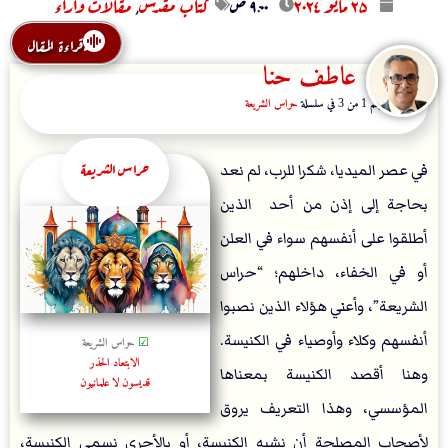
۲۵ مايو ۲۰۲٤
۹:۰۰ ص
كتاب مقدس
,
مقالات وآراء
قراءة المقال
عاطف حنا
المقال رقم 1 من 3 في سلسلة
حراس الشريعة
حراس الشريعة
في عصر الميديا، شكرا للرب، لم نعد
بحاجة إلى إذن من أحد الذين
أطلقوا على أنفسهم سواء في العلن
أو في الخفاء، داخلهم؛ “حراس
الشريعة”، وأعني هؤلاء الذين نصبوا
أنفسهم وكلاء وأوصياء في الكنيسة.
☑
حراس الشريعة
الابتعاد الحذر
وهنا أقصد الكنيسة بمعناها
قديسون لا علمانيون
المؤسسي، وهذا التعريف يروق
لأصحاب المصلحة أن نشبه الكنيسة، أو بالأحرى نسمي الكنيسة،