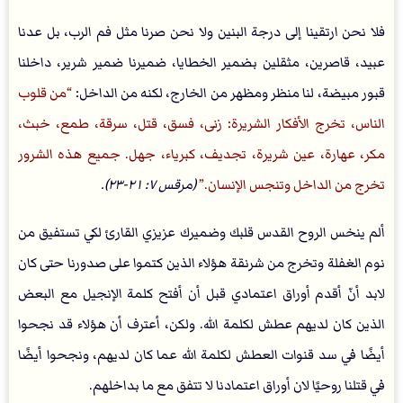
فلا نحن ارتقينا إلى درجة البنين ولا نحن صرنا مثل فم الرب، بل عدنا
عبيد، قاصرين، مثقلين بضمير الخطايا، ضميرنا ضمير شرير، داخلنا
قبور مبيضة، لنا منظر ومظهر من الخارج، لكنه من الداخل:
من قلوب
الناس، تخرج الأفكار الشريرة: زنى، فسق، قتل، سرقة، طمع، خبث،
مكر، عهارة، عين شريرة، تجديف، كبرياء، جهل. جميع هذه الشرور
تخرج من الداخل وتنجس الإنسان.
(مرقس ٧: ٢١-٢٣).
ألم ينخس الروح القدس قلبك وضميرك عزيزي القارئ لكي تستفيق من
نوم الغفلة وتخرج من شرنقة هؤلاء الذين كتموا على صدورنا حتى كان
لابد أنّ أقدم أوراق اعتمادي قبل أن أفتح كلمة الإنجيل مع البعض
الذين كان لديهم عطش لكلمة الله. ولكن، أعترف أن هؤلاء قد نجحوا
أيضًا في سد قنوات العطش لكلمة الله عما كان لديهم، ونجحوا أيضًا
في قتلنا روحيًا لان أوراق اعتمادنا لا تتفق مع ما بداخلهم.