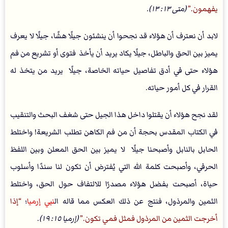
يفهمون.
(متى ١٣: ١٣).
لابد أن نعترف أن هؤلاء قد نجحوا أن ينشئون جيلًا هشًا، جيلًا لا يعرف
يميز بين الحق والباطل، جيلًا يكاد يريد أن يأخذ فتوى أو تشريع من فم
هؤلاء حتى في أدق تفاصيل حياته الخاصة، جيلًا يريد من يتخذ له
القرار في كل أمور حياته.
لقد نجح هؤلاء أن يقتلوا داخل هذا الجيل حتى شغف البحث والتنقيب
في الكتاب المقدس بحجة أن من فم الكاهن تطلب الشريعة! واختلط
الحابل بالنابل وأصبحنا جيلًا لا يميز بين الحق المعلن وبين اللفظ
الحرفي، وأصبحت كلمة الله التي يُفترض أن تكون لنا سندًا وأسلوب
حياة، أصبحت بفضل هؤلاء مصدرًا للالتفاف حول الحق، واختلط
الثمين والمرذول، فنتج عن ذلك العكس مما قاله ال
نبي إرميا
؛
إذا
أخرجت الثمين من المرذول فمثل فمي تكون.
(إرميا ١٥: ١٩)
.