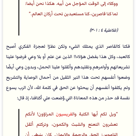
ووكلاء إلى الوقت المؤجل من أبيه. هكذا نحن أيضا:
لما كنا قاصرين، كنا مستعبدين تحت أركان العالم.
(غلاطية ٤ : ١-٣)
فكنا كالقاصر الذي يمتلك الشيء ولكن نظرًا لعجزة الفكري أصبح
كالعبد، وكل هذا بفضل هؤلاء!! الذين عن علم أو بلا وعي فرضوا علينا
تشريعاتهم وأوامرهم وتقليدهم وأثقلوا علينا الحمل، وبدون وعي أيضًا
وضعوا أنفسهم تحت هذا النير الثقيل من أحمال الوصاية والتشريع
ولم يكلفوا أنفسهم أن يبحثوا عن الحق في كلمة الله، لأن الرب يسوع
نفسة قد حذر من هذه المعاناة التي وٌضعت علي أكتافنا، إذ قال:
ويل لكم أيها الكتبة وال
فريسيون
المراؤون! لأنكم
تعشرون النعنع والشبث والكمون، وتركتم أثقل
الناموس: الحق والرحمة والإيمان. كان ينبغي أن