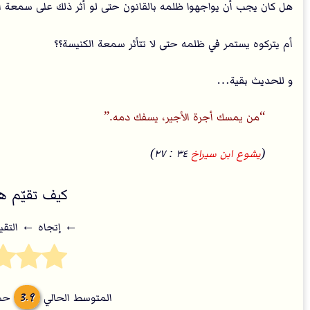
هل كان يجب أن يواجهوا ظلمه بالقانون حتى لو أثر ذلك على سمعة ا
أم يتركوه يستمر في ظلمه حتى لا تتأثر سمعة الكنيسة؟؟
و للحديث بقية…
من يمسك أجرة الأجير، يسفك دمه.
(
يشوع ابن سيراخ
٣٤ : ٢٧)
كيف تقيّم هذ
← إتجاه ← التقي
3.9
المتوسط الحالي
حسب