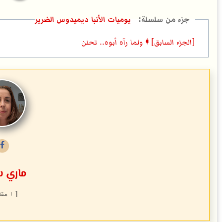
يوميات الأنبا ديميدوس الضرير
[الجزء السابق] 🠼 ولما رآه أبوه.. تحنن
ماري 
[ + مقا