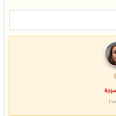
سرجة
لات ]