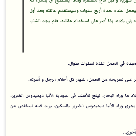
 شهريًا، و قبل الأخ مضطرًا، وماذا يستطيع أن يفعل؟ ثم
سيعمل عنده لمدة أربع سنوات وسيستقدم عائلته بعد أول
 إلى بلاده، إذا أصر على استقدام عائلته. فلم يجد الشاب
بده في العمل عنده لسنوات طوال.
 على تسريحه من العمل، لتنهار كل أحلام الرجل و أسرته.
 ما وراء البحار، ليقع للأسف في عبودية الأنبا ديميدوس الضرير،
ري وراء الأنبا ديميدوس الضرير بالسكين، يريد قتله ليتخلص من
أخرى..