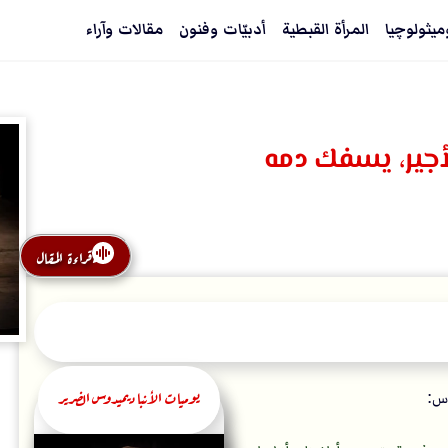
ميثولوچيا
المرأة القبطية
أدبيّات وفنون
مقالات وآراء
جير، يسفك دمه
قراءة المقال
يوميات الأنبا ديميدوس الضرير
وس: