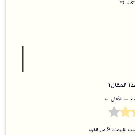
لكنيسة؟
ا المقال؟
يم ← اﻷعلى ←
 تقييمات
9
من القراء