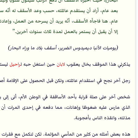
البحار]، حيث أخبره الأسقف أن دفع الراتب سيكون سنويًا وليس
بعد عام، أراد أن يستقدم عائلته، حسب وعد الأسقف له أنّه 
عام. هنا فاجأه الأسقف، أنّه يريد أن يسرحه من العمل، وإعادته
إلا أن يقبل أن يستمر بالعمل لمدة ثلاث سنوات آخرين.
(يوميات الأنبا ديميدوس الضرير، أسقف بلاد ما وراء البحار)
يذكرني هذا الموقف بخال يعقوب
لابان
حين استغل حبه ل
راحيل
ليستع
رجل آخر نجح في استقدام عائلته، ولكن قبل الحصول على الإقامة أصر
شخص آخر على صلة قرابة بأحد الأساقفة في الوطن الأم، أتى إلى بلاد
الذي مارس عليه ضغوطًا وإهانات، مما دفعه في إحدى المرات أن يج
مذلته، وانقذه الناس بأعجوبة.
هذه بعض أمثله من كثير من المآسي المؤلمة. لكن لنكمل مع فقرات 