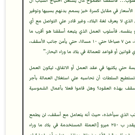
لقلوب… فأسقفنا الطموح كان يستغل احتياج الشباب أن
لأسعار في مقابل كسرة خبز يسمم بدنهم بسببها وتوفير
لذي لا يعرف لغة البلاد، وغير قادر علي التواصل مع أي
بنفسه. فأسلوب العمل الذي يتبعه أسقفنا هو أقرب ما
يكون للسخرة. فالشاب يجب أن يعمل أكثر من اثنتي عشر ساعة، من ٧ صباحًا حتي ١٠ مساءًا، حتي يأمن جانب الأسقف،
نين أو قواعد للعمالة في بلاد ما وراء البحار.
ة حتي يكتبها في عقد العمل أو الاتفاق، ليكون العمل
ستطيع السلطات أن تحاسبه علي استغلال العمالة بأجر
قف بهذه العقود؟ وهل قاموا فعلا بأعمال الشموسية
اتب الذي سيأخذه، حيث أنه يتعامل مع أسقف، لن يطمع
في تعبه أبدًا، لكنه فوجئ أنه لم يعطه راتبه الضئيل الذي يقدر ب ٢٥٠ ميرو [العملة المستخدمة في بلاد ما وراء