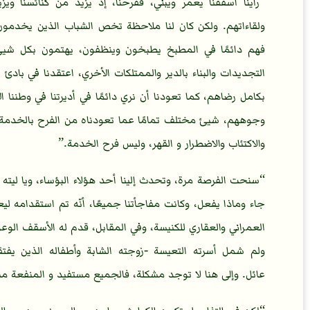
رأينا أسقفنا يعمر ويبني، ففرحنا، إذ يزيد من كنائسنا وي
ولقاءاتهم. ولكن كان لنا ملاحظة تخص الشباب الذين يخدمو
فهم دائمًا في المطبخ يطبخون وينظفون، يهتمون بكل شيئ،
التجديدات والبناء بالدير والممتلكات الأخري، اعتقدنا في بادئ
بكامل رضاهم، كما تعودنا أن نري دائمًا في أديرتنا في وطننا 
وجوههم، شيئ مختلف تمامًا عما تعودناه من الفرح بالخدمة، 
والاكتئاب والاضطرار و القهر، وليس فرح الخدمة.
سنحت الفرصة مرة، وتحدث إلينا أحد هؤلاء البؤساء، ويا لي
جاء وماذا يفعل، وكانت مفاجأتنا جميعًا، أنّه تم استقدامه 
العمراني والعقاري للكنيسة، وفي المقابل، قدم له الأسقف الوعود
ولم شمل أسرته التعيسة -زوجته الشابة وأطفاله الذين يفت
عائل. وإلى هنا لا توجد مشكلة، فالجميع مستفيد و المنفعة مش