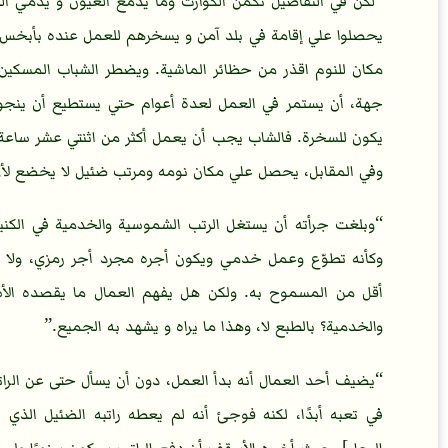
لكن في التفاصيل تكمن الكوارث وما يدمع العيون و يدمي ا
يحصلوا علي إقامة في بلد آمن و يسخرهم للعمل عنده بأبخس ا
مكان للنوم اقذر من حظائر الماشية. ويضطر الشباب المسكين ا
جهة، أن يستمر في العمل لعدة أعوام حتي يستطيع أن ينجو 
وفي المقابل، يحصل علي مكان نومه ومرتب ضئيل لا يخضع لأي قوا
وبلغت جرأته أن يستغل الرتب الشموسية والخدمية في الكنيس
وكأنه تطوّع وعمل خدمي ويكون أجره مجرد أجر رمزي، ولا ت
أقل من المسموح به. ولكن هل يفهم العمال ما يقصده الأس
والخدمية؟ بالطبع لا، وهذا ما يراه و يشهد به الجميع.
يضيف أحد العمال أنه بدأ العمل، دون أن يسأل حتى عن الر