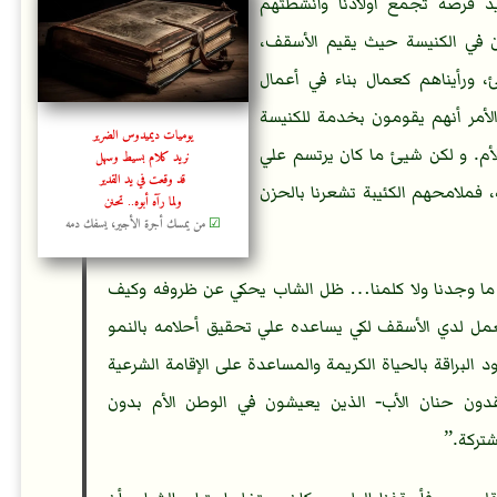
زيد فرصة تجمع أولادنا وأنشطتهم
ن في الكنيسة حيث يقيم الأسقف،
 ورأيناهم كعمال بناء في أعمال
 الأمر أنهم يقومون بخدمة للكنيسة
يوميات ديميدوس الضرير
الأم. و لكن شيئ ما كان يرتسم علي
نريد كلام بسيط وسهل
قد وقعت في يد القدير
فملامحهم الكئيبة تشعرنا بالحزن
ولما رآه أبوه.. تحنن
☑
من يمسك أجرة الأجير، يسفك دمه
ته ما وجدنا ولا كلمنا… ظل الشاب يحكي عن ظروفه وكيف
ليعمل لدي الأسقف لكي يساعده علي تحقيق أحلامه بالنمو
 البراقة بالحياة الكريمة والمساعدة على الإقامة الشرعية
قدون حنان الأب- الذين يعيشون في الوطن الأم بدون
تركة.