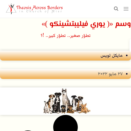
التجاوز
Theosis Across Borders
in Church of Misr
إلى
وسم «( يوري فيليبتشينكو )»
المحتوى
تطوّر صغير.. تطوّر كبير.. !؟
مايكل لويس
۲۷ مايو ۲۰۲۲