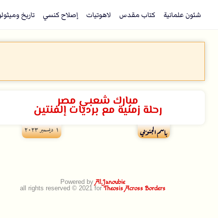
شئون علمانية
كتاب مقدس
لاهوتيات
إصلاح كنسي
تاريخ وميثول
مبارك شعبي مصر
رحلة زمنية مع برديات إلفنتين
۱ ديسمبر ۲۰۲۳
باسم الجنوبي
Powered by
Al.Janoubie
all rights reserved © 2021 for
Theosis Across Borders