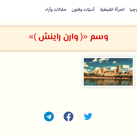
وچيا
المرأة القبطية
أدبيّات وفنون
مقالات وآراء
وسم «( وارن راينش )»