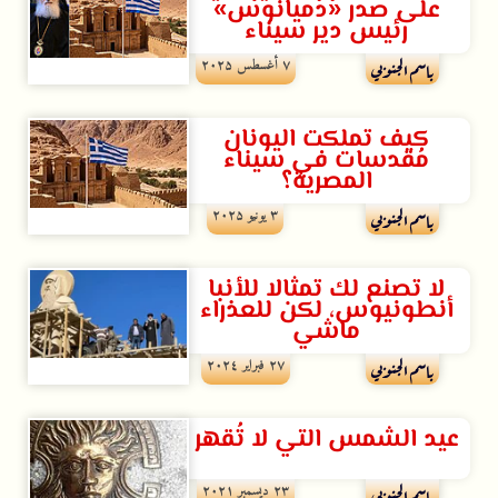
على صدر «دميانوس»
رئيس دير سيناء
۷ أغسطس ۲۰۲۵
باسم الجنوبي
كيف تملكت اليونان
مُقدسات في سيناء
المصرية؟
۳ يونيو ۲۰۲۵
باسم الجنوبي
ﻻ تصنع لك تمثالا للأنبا
أنطونيوس، لكن للعذراء
ماشي
۲۷ فبراير ۲۰۲٤
باسم الجنوبي
عيد الشمس التي لا تُقهر
۲۳ ديسمبر ۲۰۲۱
باسم الجنوبي