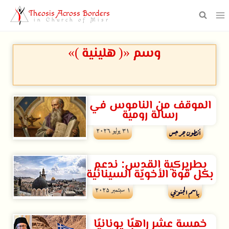
Theosis Across Borders
in Church of Misr
وسم «( هلينية )»
الموقف من الناموس في
رسالة رومية
۳۱ يوليو ۲۰۲٦
أنطون جرجس
بطريركية القدس: ندعم
بكل قوة الأخويّة السينائية
۱ سبتمبر ۲۰۲۵
باسم الجنوبي
خمسة عشر راهبًا يونانيًا