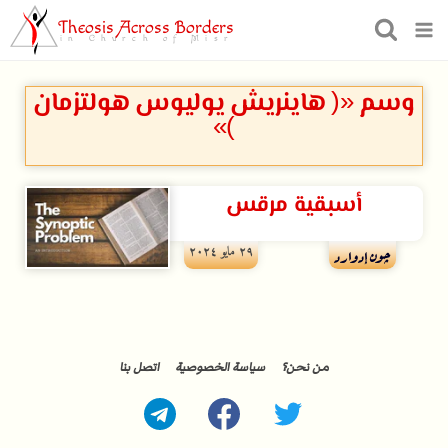
Theosis Across Borders
in Church of Misr
وسم «( هاينريش يوليوس هولتزمان
)»
أسبقية مرقس
۲۹ مايو ۲۰۲٤
چون إدوارد
من نحن؟
سياسة الخصوصية
اتصل بنا