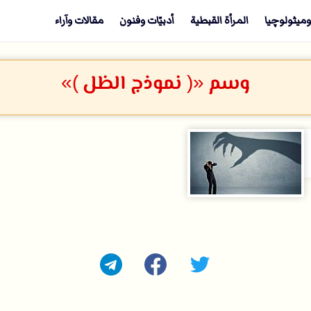
وميثولوچيا
المرأة القبطية
أدبيّات وفنون
مقالات وآراء
وسم «( نموذج الظل )»