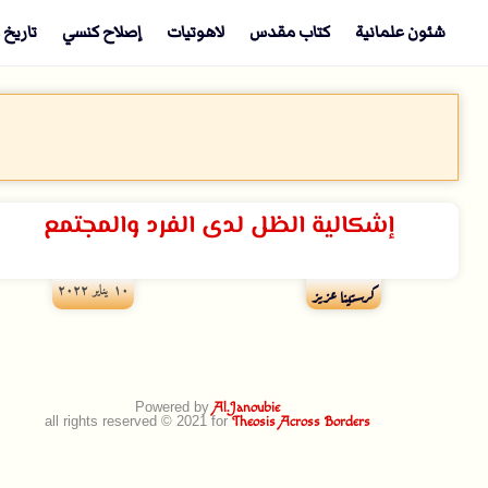
شئون علمانية
كتاب مقدس
لاهوتيات
إصلاح كنسي
تاريخ 
إشكالية الظل لدى الفرد والمجتمع
۱۰ يناير ۲۰۲۲
كرستينا عزيز
Powered by
Al.Janoubie
all rights reserved © 2021 for
Theosis Across Borders