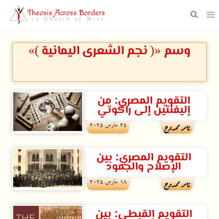
Theosis Across Borders
in Church of Misr
وسم «( نجم الشعرى اليمانية )»
التقويم المصري: من
إليفنتين إلى راكوتي
۲۵ مارس ۲۰۲۵
تامر ممدوح
التقويم المصري: بين
الإصلاح والجمود
۱۸ مارس ۲۰۲۵
تامر ممدوح
التقويم القبطي: بين