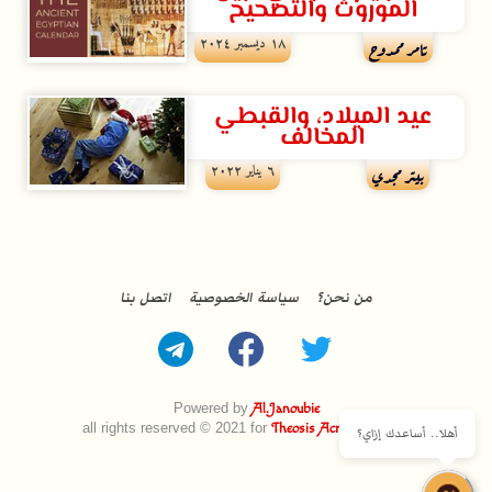
الموروث والتصحيح
۱۸ ديسمبر ۲۰۲٤
تامر ممدوح
عيد الميلاد، والقبطي
المخالف
٦ يناير ۲۰۲۲
بيتر مجدي
من نحن؟
سياسة الخصوصية
اتصل بنا
Powered by
Al.Janoubie
all rights reserved © 2021 for
Theosis Across Borders
أهلا.. أساعدك إزاي؟