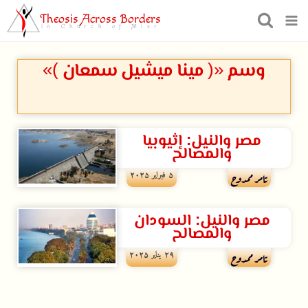
Theosis Across Borders
in Church of Misr
وسم «( مينا ميشيل سمعان )»
مصر والنيل: إثيوبيا
والمصالح
۵ فبراير ۲۰۲۵
تامر ممدوح
مصر والنيل: السودان
والمصالح
۲۹ يناير ۲۰۲۵
تامر ممدوح