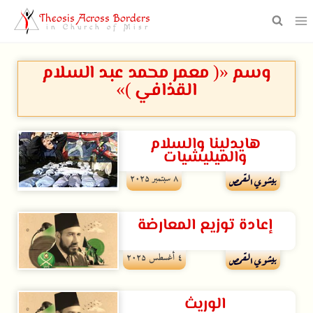
Theosis Across Borders
in Church of Misr
وسم «( معمر محمد عبد السلام
القذافي )»
هايدلينا والسلام
والميليشيات
۸ سبتمبر ۲۰۲۵
بيشوي القمص
إعادة توزيع المعارضة
٤ أغسطس ۲۰۲۵
بيشوي القمص
الوريث