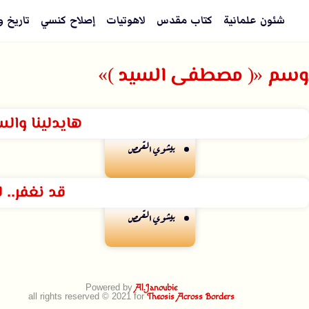
شئون علمانية
كتاب مقدس
لاهوتيات
إصلاح كنسي
تاريخ و
وسم «( مصطفى السيد )»
هايدلينا وال
بيشوي القمص
قد نغفر.. ل
بيشوي القمص
Powered by
Al.Janoubie
all rights reserved © 2021 for
Theosis Across Borders