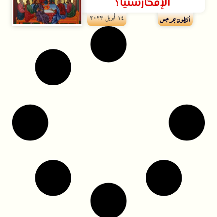
الإفخارستيا؟
۱٤ أبريل ۲۰۲۳
أنطون جرجس