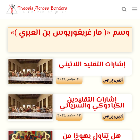
Theosis Across Borders
in Church of Misr
وسم «( مار غريغوريوس بن العبري )»
إشارات التقليد اللاتيني
۲۰ سبتمبر ۲۰۲٤
أنطون جرجس
إشارات التقليدين
الكبادوكي والسرياني
۱۳ سبتمبر ۲۰۲٤
أنطون جرجس
هل تناول يهوذا من