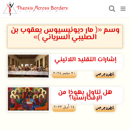
Theosis Across Borders
in Church of Misr
وسم «( مار ديونيسيوس يعقوب بن
الصليبي السرياني )»
إشارات التقليد اللاتيني
۲۰ سبتمبر ۲۰۲٤
أنطون جرجس
هل تناول يهوذا من
الإفخارستيا؟
۱٤ أبريل ۲۰۲۳
أنطون جرجس