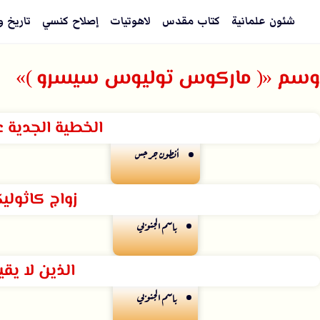
شئون علمانية
كتاب مقدس
لاهوتيات
إصلاح كنسي
تاريخ و
وسم «( ماركوس توليوس سيسرو )»
الخطية الجدية عن
أنطون جرجس
زواج كاثولي
باسم الجنوبي
الذين لا يقي
باسم الجنوبي