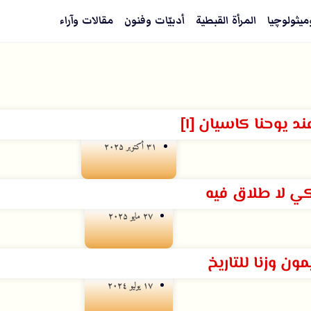
ميثولوچيا
المرأة القبطية
أدبيّات وفنون
مقالات وآراء
د يوحنا كاسيان [١]
۳۱ أكتوبر ۲۰۲۵
كي لا طلاق فيه
۲۷ مايو ۲۰۲۵
مون وزنا للتاريخ
۱۷ يوليو ۲۰۲٤