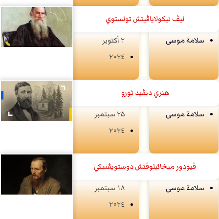
ليڤ نيكولاياڤيتش تولستوي
سلامة موسى
۲ أكتوبر
۲۰۲٤
هنري ديڤيد ثورو
سلامة موسى
۲۵ سبتمبر
۲۰۲٤
ڤيودور ميخائيلوڤتش دوستويڤسكي
سلامة موسى
۱۸ سبتمبر
۲۰۲٤