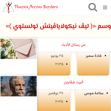
Theosis Across Borders
in Church of Misr
وسم «( ليڤ نيكولاياڤيتش تولستوي )»
من رسائل الأدباء
غادة سمير
۲۵ يونيو
۲۰۲۵
ألبرت شڤايتزر
سلامة موسى
۲۷ نوفمبر
۲۰۲٤