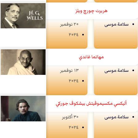
هربرت چورچ ويلز
سلامة موسى
۲۰ نوفمبر
۲۰۲٤
مهاتما غاندي
سلامة موسى
۱۳ نوفمبر
۲۰۲٤
أليكسي مكسيموڤيتش بيشكوڤ جوركي
سلامة موسى
۳۰ أكتوبر
۲۰۲٤