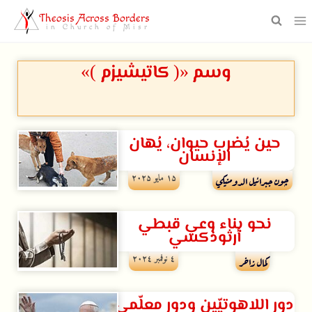
Theosis Across Borders
in Church of Misr
وسم «( كاتيشيزم )»
حين يُضرب حيوان، يُهان
الإنسان
۱۵ مايو ۲۰۲۵
چون جبرائيل الدومنيكي
نحو بناء وعي قبطي
أرثوذكسي
٤ نوفمبر ۲۰۲٤
كمال زاخر
دور اللاهوتيّين ودور معلّمي