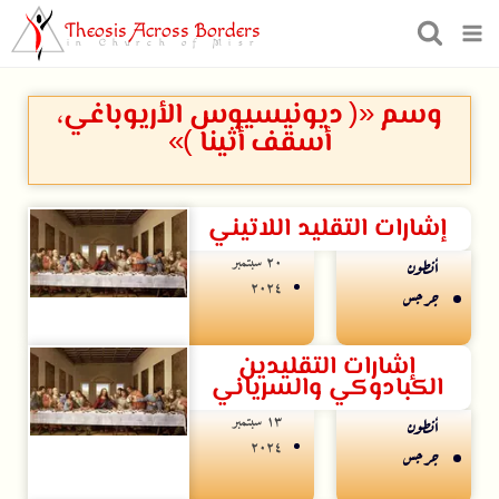
Theosis Across Borders
in Church of Misr
وسم «( ديونيسيوس الأريوباغي،
أسقف أثينا )»
إشارات التقليد اللاتيني
۲۰ سبتمبر
أنطون
۲۰۲٤
جرجس
إشارات التقليدين
الكبادوكي والسرياني
۱۳ سبتمبر
أنطون
۲۰۲٤
جرجس