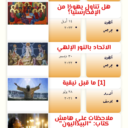
هل تناول يهوذا من
الإفخارستيا؟
۱٤ أبريل
أنطون
۲۰۲۳
جرجس
الاتحاد بالنور الإلهي
۳۰ ديسمبر
أنطون
۲۰۲۲
جرجس
[1] ما قبل نيقية
۲۸ يوليو
أندرو
۲۰۲۱
يوسف
ملاحظات على هامش
كتاب: “البيذاليون”