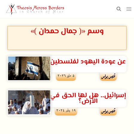
Theosis Across Borders
in Church of Misr
وسم «( جمال حمدان )»
عن عودة اليهود لفلسطين
۵ مايو ۲۰۲٦
ڤنيس بولس
إسرائيل.. هل لها الحق في
الأرض؟
۱۹ يناير ۲۰۲٤
ڤنيس بولس