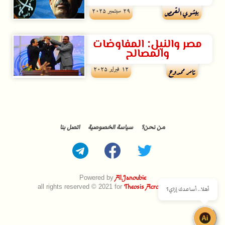
۲۹ سبتمبر ۲۰۲۵
بيشوي القمص
مصر والنيل: المفاوضات
والمصالح
۱۲ فبراير ۲۰۲۵
تامر ممدوح
من نحن؟
سياسة الخصوصية
اتصل بنا
Powered by
Al.Janoubie
all rights reserved © 2021 for
Theosis Across Borders
أهلا.. أساعدك إزاي؟