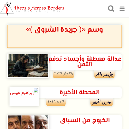
Theosis Across Borders
in Church of Misr
وسم «( جريدة الشروق )»
عدالة معطلة وأجساد تدفع
الثمن
۲۹ يوليو ۲۰۲٦
ناني عبد الحكم
المحطة الأخيرة
٦ يوليو ۲۰۲٦
بيشوي القمص
الخروج من السباق