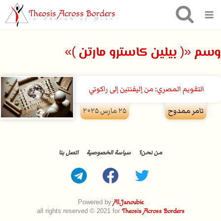
Theosis Across Borders
in Church of Misr
وسم «( بيلين كاسترو مارتن )»
التقويم المصري: من إليفنتين إلى راكوتي
تامر ممدوح
۲۵ مارس ۲۰۲۵
من نحن؟
سياسة الخصوصية
اتصل بنا
Powered by
Al.Janoubie
all rights reserved © 2021 for
Theosis Across Borders