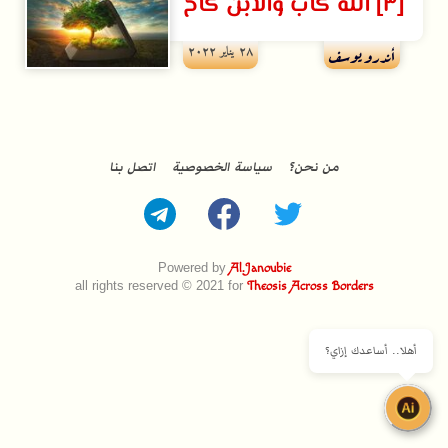
[۳] الله كآب والابن كأخ
۲۸ يناير ۲۰۲۲
أندرو يوسف
من نحن؟
سياسة الخصوصية
اتصل بنا
Powered by
Al.Janoubie
all rights reserved © 2021 for
Theosis Across Borders
أهلا.. أساعدك إزاي؟