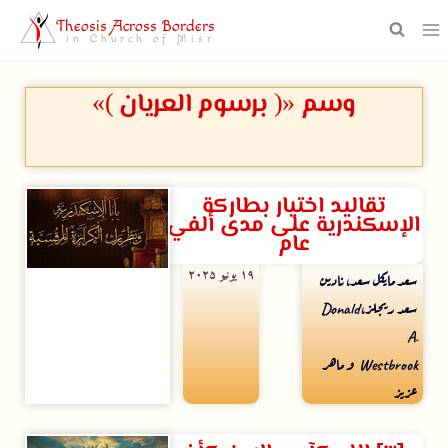
Theosis Across Borders
in Church of Misr
وسم «( برسوم العريان )»
تقاليد اختيار بطاركة
الإسكندرية على مدى ألفي
عام
۱۹ يونيو ۲۰۲۵
سعد مايكل سعد، نادين
سعد ريجلز، Donald
A.
Westbrook و ماهر
عزيز