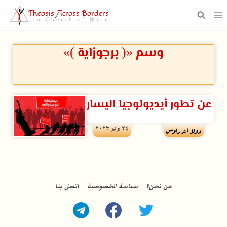
Theosis Across Borders
in Church of Misr
وسم «( برجوزاية )»
عن تطور أيديولوجيا اليسار
۲٤ يونيو ۲۰۲۳
دولا اندراوس
من نحن؟
سياسة الخصوصية
اتصل بنا