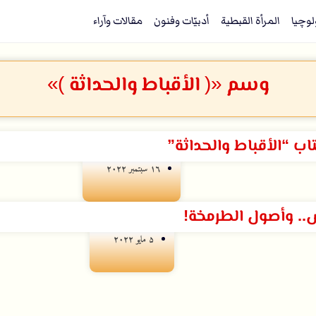
لوچيا
المرأة القبطية
أدبيّات وفنون
مقالات وآراء
وسم «( الأقباط والحداثة )»
 “الأقباط والحداثة”
۱٦ سبتمبر ۲۰۲۲
.. وأصول الطرمخة!
۵ مايو ۲۰۲۲