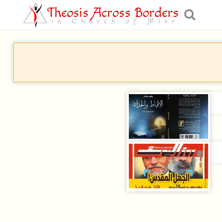
Theosis Across Borders
in Church of Misr