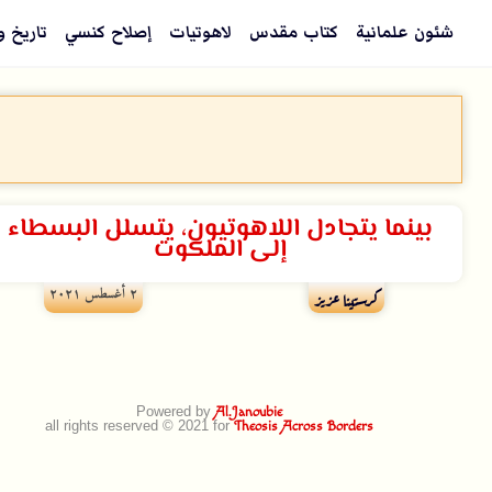
شئون علمانية
كتاب مقدس
لاهوتيات
إصلاح كنسي
تاريخ و
بينما يتجادل اللاهوتيون، يتسلل البسطاء
إلى الملكوت
۲ أغسطس ۲۰۲۱
كرستينا عزيز
Powered by
Al.Janoubie
all rights reserved © 2021 for
Theosis Across Borders