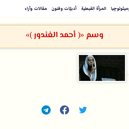
ميثولوچيا
المرأة القبطية
أدبيّات وفنون
مقالات وآراء
وسم «( أحمد الغندور )»