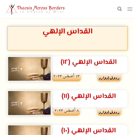
Theosis Across Borders
in Church of Misr
القداس الإلهي
القداس الإلهي (١٢)
۱۳ أغسطس ۲۰۲۳
رءوف إدوارد
القداس الإلهي (١١)
۸ أغسطس ۲۰۲۳
رءوف إدوارد
القداس الإلهي (١٠)