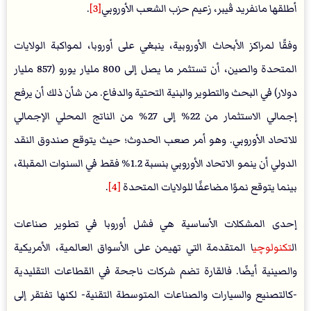
أطلقها مانفريد ڤيبر، زعيم حزب الشعب الأوروبي
[3]
.
وفقًا لمراكز الأبحاث الأوروبية، ينبغي على أوروبا، لمواكبة الولايات
المتحدة والصين، أن تستثمر ما يصل إلى 800 مليار يورو (857 مليار
دولار) في البحث والتطوير والبنية التحتية والدفاع. من شأن ذلك أن يرفع
إجمالي الاستثمار من 22% إلى 27% من الناتج المحلي الإجمالي
للاتحاد الأوروبي. وهو أمر صعب الحدوث؛ حيث يتوقع صندوق النقد
الدولي أن ينمو الاتحاد الأوروبي بنسبة 1.2% فقط في السنوات المقبلة،
بينما يتوقع نموًا مضاعفًا للولايات المتحدة
[4]
.
إحدى المشكلات الأساسية هي فشل أوروبا في تطوير صناعات
ال
تكنولوچي
ا المتقدمة التي تهيمن على الأسواق العالمية، الأمريكية
والصينية أيضًا. فالقارة تضم شركات ناجحة في القطاعات التقليدية
-كالتصنيع والسيارات والصناعات المتوسطة التقنية- لكنها تفتقر إلى