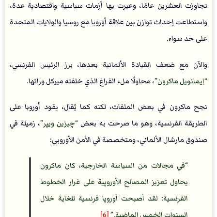
تجاوزت العشرين عامًا، وعبرت بها أزمات سياسية واقتصادية عدة،
واستطاعت إحداث توازن بين علاقة أوروبا مع روسيا والولايات المتحدة
على حد سواء.
والآن مع ضعف القيادة الألمانية بعدها، برز الرئيس الفرنسي،
إيمانويل ماكرون
، محاولًا ملء الفراغ الذي خلفته ميركل ورائها.
نجح ماكرون في بعض الملفات، لكنه كما يُقال، يقود أوروبا على
الطريقة الفرنسية، وهو ما صرحت به بعض
چيزين ويپر
، زميلة في
صندوق مارشال الألماني، ومتخصصة في الأمن الأوروبي:
في مجالات من السياسة الخارجية، كان ماكرون
يحاول تعزيز المصالح الأوروپية على غرار الخطوط
الفرنسية: لقد أصبحت أوروپا فرنسية للغاية خلال
السنوات الخمس الماضية.
[6]