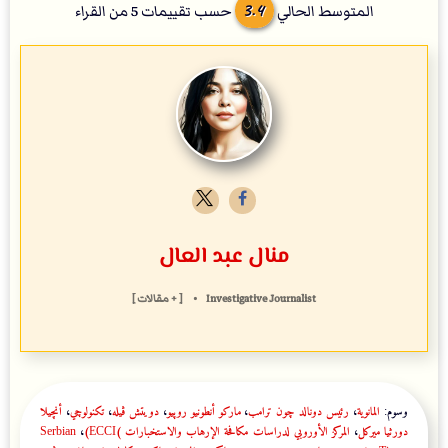
3.4
المتوسط الحالي
حسب تقييمات
5
من القراء
منال عبد العال
Investigative Journalist
•
[ + مقالات ]
وسوم:
المانوية
،
رئيس دونالد چون ترامب
،
ماركو أنطونيو روپيو
،
دويتش ڤيله
،
تكنولوچي
،
أنچيلا
دورثيا ميركل
،
المركز الأوروبي لدراسات مكافحة الإرهاب والاستخبارات (ECCI)
،
Serbian