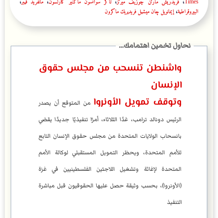
Times
،
فريدريش مارتن چوزيف ميرتز
،
تاكر سوانسون ماكنير كارلسون
،
مانفريد ڤيبر
،
البيروقراطية
،
إيمانويل چان ميشيل فريديريك ماكرون
واشنطن تنسحب من مجلس حقوق
الإنسان
وتوقف تمويل الأونروا
من المتوقع أن يصدر
الرئيس دونالد ترامب، غدًا الثلاثاء، أمرًا تنفيذيًا جديدًا يقضي
بانسحاب الولايات المتحدة من مجلس حقوق الإنسان التابع
للأمم المتحدة، ويحظر التمويل المستقبلي لوكالة الأمم
المتحدة لإغاثة وتشغيل اللاجئين الفلسطينيين في غزة
(الأونروا)، بحسب وثيقة حصل عليها الحقوقيون قبل مباشرة
التنفيذ