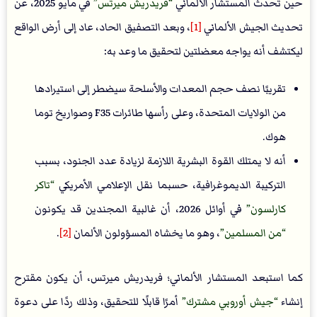
حين تحدث المستشار الألماني
فريدريش ميرتس
في مايو 2025، عن
تحديث الجيش الألماني
[1]
، وبعد التصفيق الحاد، عاد إلى أرض الواقع
ليكتشف أنه يواجه معضلتين لتحقيق ما وعد به:
تقريبًا نصف حجم المعدات والأسلحة سيضطر إلى استيرادها
من الولايات المتحدة، وعلى رأسها طائرات F35 وصواريخ توما
هوك.
أنه لا يمتلك القوة البشرية اللازمة لزيادة عدد الجنود، بسبب
التركيبة الديموغرافية، حسبما نقل الإعلامي الأمريكي
تاكر
كارلسون
في أوائل 2026، أن غالبية المجندين قد يكونون
من المسلمين
، وهو ما يخشاه المسؤولون الألمان
[2]
.
كما استبعد المستشار الألماني؛ فريدريش ميرتس، أن يكون مقترح
إنشاء
جيش أوروبي مشترك
أمرًا قابلًا للتحقيق، وذلك ردًا على دعوة