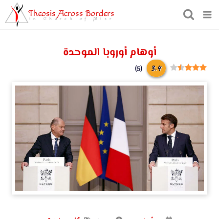
Theosis Across Borders
in Church of Misr
أوهام أوروبا الموحدة
3.4
)
5
(