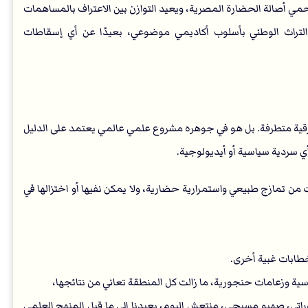
حمي أصالة الحضارة المصرية، ويعيد التوازن بين الاعتراف بالمساهمات
التراث الوطني بأسلوب أكاديمي موضوعي، بعيدًا عن أي إسقاطات
 عرقية متطرفة. بل هو في جوهره مشروع علمي عالمي يعتمد على الدليل
أي سردية سياسية أو أيديولوجية.
 من تمازج طبيعي واستمرارية حضارية، ولا يمكن نفيها أو اختزالها في
خطابات غبية أخرى.
سية وزعامات حنجورية، ما زالت كل المنطقة تعاني من نتائجها،
، صهيو مسيحي، منتعش اليوم، يعيدنا إلى ما قبل المنهج العلمي