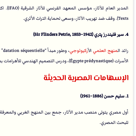
Texts). وقف ضد تهريب الآثار، وسعى لحماية التراث الأثري.
4. سير فليندرز پتري (Sir Flinders Petrie, 1853–1942)
رائد ال
منهج العلمي
ال
أركيولوجي
، و
الأسرات (Égypte prédynastique)، ودرس التصميم الهندسي للأهرامات بدقة علمية.
الإسهامات المصرية الحديثة
1. سليم حسن (1886–1961)
أول مصري يتولى منصب مدير الآثار، جمع بين المنهج الغربي والمعرفة
للبحث المصري.