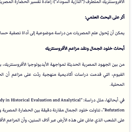
الأفروسنتريك المتطرف (“النازية السوداء”): إعادة تفسير الحضارة المصري
أثر على البحث العلمي:
يمكن أن يُحول علم المصريات من دراسة موضوعية إلى أداة تصفية حسابات
أبحاث خلود الجمال ونقد مزاعم الأفروسنتريك
من بين الجهود المصرية الحديثة لمواجهة الأيديولوجيا الأفروسنتريك، 
الفيوم، التي قدمت دراسات أكاديمية منهجية ردّت على مزاعم أن الح
المحلية.
في أبحاثها، مثل دراسة: “al Evaluation and Analytical
Refutation”، تناولت خلود الجمال مقارنة دقيقة بين الحضارة ال
على الشعب الذي عاش على هذه الأرض عبر آلاف السنين، وأن المزاعم الأف