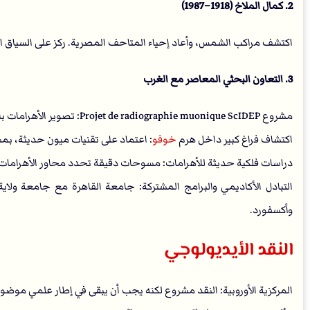
2. كمال الملاخ (1918–1987)
اكتشف مراكب الشمس، وأعاد إحياء المتاحف المصرية. ركز على السياق الثق
3. التعاون البحثي المعاصر مع الغرب
مشروع Projet de radiographie muonique ScIDEP: تصوير الأهرامات باستخدام الميونات، تعاون بين علماء مصريين ودوليين.
اكتشاف فراغ كبير داخل هرم
خوفو
: اعتماد على تقنيات ميون حديثة، بمشا
دراسات فلكية حديثة للأهرامات: مسوحات دقيقة تحدد محاور الأهرامات ب
التبادل الأكاديمي والبرامج المشتركة: جامعة القاهرة مع جامعة ولاية
وأكسفورد.
النقد الأيديولوجي
المركزية الأوروبية: النقد مشروع لكنه يجب أن يبقى في إطار علمي موضو