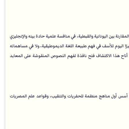
عبر حجر رشيد اعتمادًا على المقارنة بين اليونانية والقبطية، في منافسة علمية حادة بينه والإنجليزي
مي لا يذكر كثيرًا اليوم للأسف في فهم طبيعة اللغة الديموطيقية، ولا في مساهماته
تاح هذا الاكتشاف فتح نافذة لفهم النصوص المنقوشة على المعابد
 أسس أول مناهج منظمة للحفريات والتنقيب، وقواعد علم المصريات