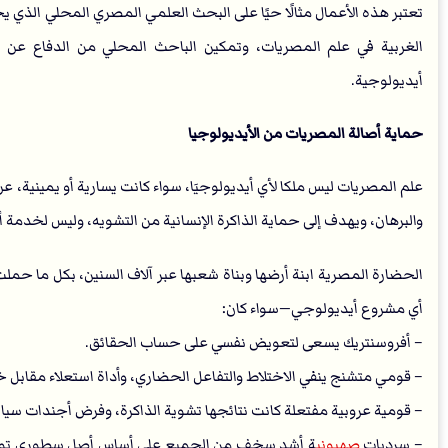
تعتبر هذه الأعمال مثالًا حيًا على البحث العلمي المصري المحلي الذي ي
الغربية في علم المصريات، وتمكين الباحث المحلي من الدفاع عن 
أيديولوجية.
حماية أصالة المصريات من الأيديولوجيا
علم المصريات ليس ملكا لأي أيديولوجيَا، سواء كانت يسارية أو يمينية،
والبرهان، ويهدف إلى حماية الذاكرة الإنسانية من التشويه، وليس لخدمة 
الحضارة المصرية ابنة أرضها وبناة شعبها عبر آلاف السنين، بكل ما حملت
أي مشروع أيديولوجي—سواء كان:
– أفروسنتريك يسعى لتعويض نفسي على حساب الحقائق.
– قومي متشنج ينفي الاختلاط والتفاعل الحضاري، وأداة استعلاء مقابل 
– قومية عروبية مفتعلة كانت نتائجها تشوية الذاكرة، وفرض أجندات سيا
– سرديات
صهيوني
ة أشد سخف من الجميع على أساس أصل سطوري توراتي