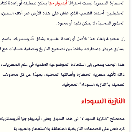
الحضارة المصرية ليست اختراعًا
أيديولوجي
ًا يمكن تصفيته أو إعادة كتا
الحقيقيين: أجداد الشعب الذي عاش على هذه الأرض عبر آلاف السنين، الذ
الجذور المحلية، لا يمكن نفيه أو محوه.
إن محاولة إلغاء هذا الأصل أو إعادة تفسيره بشكل أفروسنتريك، باسم نق
يساري مريض ومتطرف، يخلط بين تصحيح التاريخ وتصفية حسابات مع الر
هذا البحث يسعى إلى استعادة الموضوعية العلمية في علم المصريات، من 
ذاته تأكيد مصرية الحضارة وأصالتها المحلية، بعيدًا عن كل محاولات ال
تسميته بـ“النازية السوداء” المعرفية.
النازية السوداء
مصطلح “النازية السوداء” في هذا السياق يعني: أيديولوجيَا أفروسنتريك:
كرد فعل على الصدمات التاريخية المتعلقة بالاستعمار والعبودية.