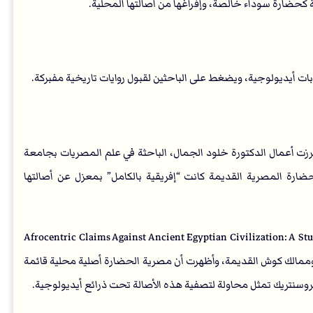
ة كحضارة سوداء خالصة، وإفراغها من أصالتها المحلية.
 أيديولوجية، ويضغط على الباحثين لقبول روايات تاريخية مفبركة.
برزت أعمال الدكتورة خلود الجمال، الباحثة في علم المصريات بجامعة
ضارة المصرية القديمة كانت “إفريقية بالكامل” بمعزل عن أصالتها
Afrocentric Claims Against Ancient Egyptian Civilization: A Study in Historic
مصرية وممالك كوش القديمة، وأظهرت أن مصرية الحضارة أصلية محلية قائمة
روسنتريك تمثل محاولة لتصفية هذه الأصالة تحت ذرائع أيديولوجية.