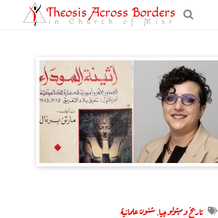
Theosis Across Borders
in Church of Misr
تاريخ وميثولوچيا
,
شئون علمانية