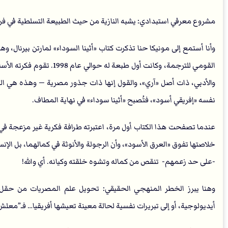
مشروع معرفي استبدادي: يشبه النازية من حيث الطبيعة التسلطية في ف
وأنا أستمع إلى مونيكا حنا تذكرت كتاب «أثينا السوداء» لمارتن بيرنال،
القومي للترجمة، وكانت أول 
والأدبي، ذات أصل «آري»، والقول إنها ذات جذور مصرية — وهذه هي الشط
نفسه «إفريقي أسود»، فتُصبح «أثينا سوداء» في نهاية المطاف.
عندما تصفحت هذا الكتاب أول مرة، اعتبرته طرافة فكرية غير مزعجة في وقت
خلاصتها تفوق «العرق الأسود»، وأن الرجولة والأنوثة في كمالهما، بل الإ
-على حد زعمهم- تنقص من كماله وتشوه خلقته وكيانه. أي والله!
وهنا يبرز الخطر المنهجي الحقيقي: تحويل علم المصريات من حقل بح
أيديولوجية، أو إلى تبريرات نفسية لحالة معينة تعيشها أفريقيا… فـ”معلش