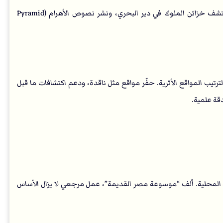
المدير العام للآثار، مؤسس المعهد الفرنسي للآثار الشرقية (IFAO). اكتشف خزائن الملوك في دير البحري، ونشر نصوص الأهرام (Pyramid
طور مبدأ “datation séquentielle” لترتيب المواقع الأثرية. حفّر مواقع مثل ناقدة، ودعم اكتشافات ما قبل
 المحلية. ألف “موسوعة مصر القديمة”، عمل مرجعي لا يزال الأساس