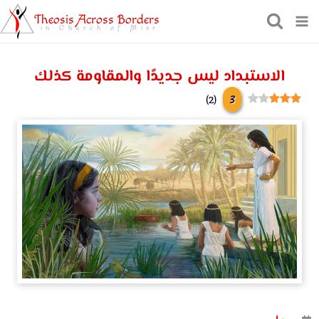
Theosis Across Borders
in Church of Misr
الاستبداد ليس جديدًا والمقاومة كذلك
3
)
2
(