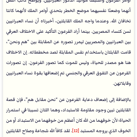
أوامر الفرعون واستبقتا مواليد الذكور العبرانيين. ويوضح كاتب النص
أنهما وضعتَا نفسيهما موضع الخطر بتحدي أوامر الملك لأنهما كانتا
تخافان الله. وعندما واجه الملك القابلتين، أخبرتاه أن نساء العبرانيين
لسن كنساء المصريين. بينما أراد الفرعون التأكيد على الاختلاف العرقي
بين العبرانيين والمصريين ليمرر تصوره عن المقابلة بين “هم ونحن”،
قامت القابلتان باستخدام نفس المقابلة لصد مخططاته. إن الاختلاف
هنا هو مصدر للحياة، وليس للموت كما تصور الفرعون. إن تصورات
الفرعون عن التفوق العرقي والجنسي تم إضعافها بقوة نساء العبرانيين
وقابلاتهن.
بالإضافة إلى إضعاف دعاية الفرعون عن “نحن مقابل هم”، فإن قصة
القابلتين تبين وجود مقاومة للاستبداد، وهما اللتان تسببتا في استمرار
الحياة؛ لأن خوفهما من الله كان أعظم من خوفهما من الاستبداد أو من
الخوف الذي يروجه المستبد
[12]
. لقد كافأ الله شجاعة وصلاح القابلتين