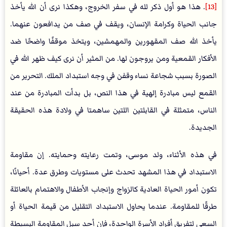
[13]
. هذا هو أول ذكر لله في سفر الخروج، وهكذا نرى أن الله يأخذ
جانب الحياة وكرامة الإنسان، ويقف في صف من يدافعون عنهما.
يأخذ الله صف المقهورين والمهمشين، ويتخذ موقفًا واضحًا ضد
الأفكار القمعية ومن يروجون لها. من المثير أن نرى كيف ظهر الله في
الصورة بسبب شجاعة نساء وقفن في وجه استبداد الملك. التحرير من
القمع ليس مبادرة إلهية في هذا النص، بل بدأت المبادرة من عند
الناس، متمثلة في القابلتين اللتين ساهمتا في ولادة هذه الحقيقة
الجديدة.
في هذه الأثناء، ولد موسى، وتمت رعايته وحمايته. إن مقاومة
الاستبداد في هذا المشهد تحدث على مستويات وطرق عدة. أحيانًا،
تكون أمور الحياة العادية كالزواج وإنجاب الأطفال والاهتمام بالعائلة
طرقًا للمقاومة. عندما يحاول الاستبداد التقليل من قيمة الحياة أو
السعي لتفريق أفراد الأسرة الواحدة، فإن أحد سبل المقاومة البسيطة