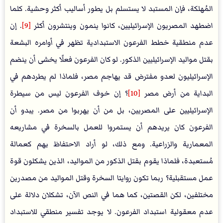
المُهلكة، فإن المستبد لا يستسلم بل يطور أساليب أكثر وحشية. كلما
اضطهد المصريون الإسرائيليين، كانوا ينمون وينتشرون أكثر
[9]
. إن
عدم منطقية خطط الفرعون الاستبدادية تظهر في أوامره البشعة
بقتل مواليد الإسرائيليين الذكور. لو كان الفرعون فعلًا يخشى أن ينضم
الإسرائيليون لعدو مفترض قد يهاجم مصر، فلماذا لم يطردهم في
البداية من أرض مصر
[10]
؟ إن خوف الفرعون ليس من سيطرة
الإسرائيليين على المصريين، بل من أن يهربوا من مصر. يبدو أن
الفرعون كان يريدهم أن يستمروا للعمل بالسخرة في مشاريعه
المعمارية والزراعية. ومع ذلك، لو أراد الاحتفاظ بهم كعمالة
مُستعبدة، فلماذا يقوم بقتل الذكور من المواليد، الذين يشكلون قوة
عمل مستقبلية؟ ربما تكون روايتا السخرة وقتل المواليد من مصدرين
مختلفين، لكن القصتين، كما هما في النص الآن، تشكلان دلالة على
عدم معقولية استبداد الفرعون. لا يوجد تفسير منطقي للاستبداد