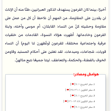
أخيرًا، بينما كان الفرعون يستهدف الذكور العبرانيين، ظنًا منه أن الإناث
لن يقدرن على المقاومة، من المهم أن نلاحظ أن كل من عمل على
مقاومة وحشيته كنّ من النساء: القابلتان، أم موسى وأخته، وابنة
الفرعون وخادماتها. أظهرت هؤلاء النسوة، القادمات من خلفيات
عرقية واجتماعية مختلفة، للفرعون (وتُظهرن لنا اليوم) أن النساء
قويات، شجاعات، ومبدعات. لقد تغلبن على أحكام المستبد وقاومن
الخوف بالفطنة، والحكمة، والتعاطف. ليتنا جميعًا نتبع مثالهنّ.
هوامش ومصادر:
سفر الخروج ١: ٧
[
🡁
]
سفر التكوين ١: ٢٦-٢٨
[
🡁
]
سفر الخروج ١: ٨
[
🡁
]
سفر التكوين ٤٧: ١٣- ٢٦
[
🡁
]
سفر الخروج ١: ٩
[
🡁
]