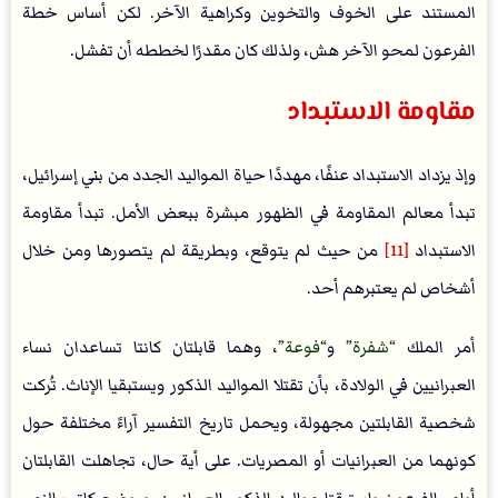
المستند على الخوف والتخوين وكراهية الآخر. لكن أساس خطة
الفرعون لمحو الآخر هش، ولذلك كان مقدرًا لخططه أن تفشل.
مقاومة الاستبداد
وإذ يزداد الاستبداد عنفًا، مهددًا حياة المواليد الجدد من بني إسرائيل،
تبدأ معالم المقاومة في الظهور مبشرة ببعض الأمل. تبدأ مقاومة
الاستبداد
[11]
من حيث لم يتوقع، وبطريقة لم يتصورها ومن خلال
أشخاص لم يعتبرهم أحد.
أمر الملك
شفرة
و
فوعة
، وهما قابلتان كانتا تساعدان نساء
العبرانيين في الولادة، بأن تقتلا المواليد الذكور ويستبقيا الإناث. تُركت
شخصية القابلتين مجهولة، ويحمل تاريخ التفسير آراءً مختلفة حول
كونهما من العبرانيات أو المصريات. على أية حال، تجاهلت القابلتان