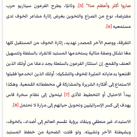
صاروا أكثر وأعظم منا!
[5]
. وثانيًا، يطرح الفرعون سيناريو حرب
مفترضة، نوع من الصراع والتخوين بغرض إثارة مشاعر الخوف لدى
مستمعيه
[6]
.
التفرقة، ووصم الآخر كمصدر تهديد، إثارة الخوف من المستقبل كلها
معًا تشكل وصفة مثالية يستخدمها المستبد للانفراد بالسلطة ولتسهيل
العنف والقمع. إن استئثار الفرعون بالسلطة يجد دعمًا من أولئك الذين
اقتنعوا بدعاياته المثيرة للخوف والتشكيك: أولئك الذين انخدعوا فقبلوا
الاستماع إلى أفكاره الشريرة والمشاركة في مخططاته القمعية. وهكذا
يبدأ الاحتيال أو التخطيط للأذى
[7]
ليتحول إلى نظام سخرة قاس
يهدف إلى كسر الإسرائيليين وتحويل حياتهم إلى مرارة لا تحتمل
[8]
.
الاستبداد غير منطقي وينقاد برؤية تقسم العالم إلى أضداد، بالخوف،
وبشيطنة الآخر وتشييئه. ولو فلتت الضحية من خطط المستبد