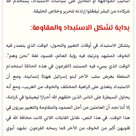
أساليب المواجهة أو التحايل على سياسات الاستبداد، يستخدم الله
شركاءه من البشر ليفعّلوا إرادته لتحرير وخلاص الخليقة.
بداية تشكل الاستبداد والمقاومة:
يتشكل الاستبداد في أوقات التغيير والتحول، الوقت الذي يتصدر فيه
الخوف المشهد وترتبك فيه رؤية العالم، فتسود لغة “نحن وهم”.
الوقت الذي يسيء فيه المستبد (الفرعون في هذه الحالة) استخدام
السلطة بغرض سلب الآخر (بنو إسرائيل ههنا) إنسانيته. ومع أن
الاستبداد يتغذى على كراهية المختلف والخوف من الغريب، ومع أنه
يحاول السيطرة على الناس الذين خلقهم الله أحرارًا ليعيشوا في كرامة،
إلا أننا نجد أن العاملين من أجل الصمود والمقاومة والتغيير يبرزون في
هذا الوقت. في هذا النص، نقابل القابلات اللاتي كانت مخافة الله في
قلوبهن أكبر من الخوف من الآخر كما رسخه الفرعون. نشهد أبوي