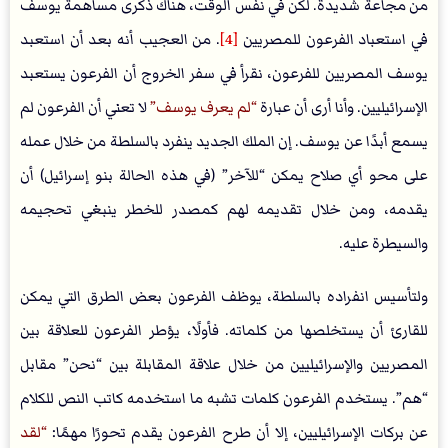
من مجاعة شديدة. لكن في نفس الوقت، هناك ذكرى مساهمة يوسف
في استعباد الفرعون للمصريين
[4]
. من العجيب أنه بعد أن استعبد
يوسف المصريين للفرعون، نقرأ في سفر الخروج أن الفرعون يستعبد
الإسرائيليين. وأنا أرى أن عبارة
لم يعرف يوسف
لا تعني أن الفرعون لم
يسمع أبدًا عن يوسف. إن الملك الجديد ينفرد بالسلطة من خلال عمله
على محو أي صلاح يمكن “للآخر” (في هذه الحالة بنو إسرائيل) أن
يقدمه، ومن خلال تقديمه لهم كمصدر للخطر ينبغي تحجيمه
والسيطرة عليه.
ولتأسيس انفراده بالسلطة، يوظف الفرعون بعض الطرق التي يمكن
للقارئ أن يستخلصها من كلماته. فأولًا، يؤطر الفرعون للعلاقة بين
المصريين والإسرائيليين من خلال علاقة المقابلة بين “نحن” مقابل
“هم”. يستخدم الفرعون كلمات تشبه ما استخدمه كاتب النص للكلام
عن بركات الإسرائيليين، إلا أن طرح الفرعون يقدم تحورًا مهمًا:
لقد