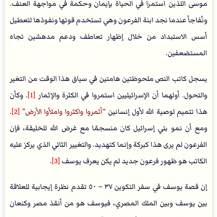
موسى اللذين استمرا في الحياة بإيمان وحكمة في مواجهة العنف.
ونُفاجأ عندما نجد ابنة الفرعون وهي تستخدم قوتها ونفوذها لتعطيل
أسس الاستبداد من خلال إظهار تعاطف ودعم مدهشين تجاه
المستضعفين.
يسجل كاتب النص ملحوظتين هامتين في سياق هذا الوقت من التغير
والتحول. أولهما أن الإسرائيليين استمروا في الكثرة والإثمار
[1]
. وكأن
هذا تتميم لوصية الله لأول إنسانين
أثمروا واكثروا واملأوا الأرض
[2]
.
ومع أن نمو بني إسرائيل كان منسجمًا مع غرض الله للخليقة، فإن
الفرعون لم يرى هذا كبركة وإنما كتهديد. والتغيير الثاني الذي يركز عليه
الكاتب هو ظهور فرعون جديد لم يكن يعرف يوسف
[3]
.
إن قصة يوسف في سفر التكوين ٣٧ – ٥٠ تقدم نظرة إيجابية للعلاقة
بين يوسف وبين الملك المصري، فيوسف هو من أنقذ مصر وكنعان