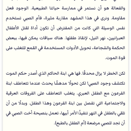
والفعالة هو أن نستمر في ممارسة حياتنا الطبيعية. الوجود فعل
مقاومة. ونرى في هذا المشهد مقاربة مثيرة، فأم الصبي تستخدم
نفس الوسيلة التي كانت من المفترض أن تكون أداة لقتل الأطفال
العبرانيين، نهر النيل، لإنقاذ طفلها. هناك سياقات يمكن فيها، ببعض
الحكمة والشجاعة، تحويل الأدوات المستخدمة في القمع للتغلب على
قوة الموت.
لكن الخطر لا يزال محدقًا. فها هي ابنة الحاكم الذي أصدر حكم الموت
تكتشف وجود الصبي! لكن تحولًا مدهشًا يحدث عندما تتعاطف ابنة
الفرعون مع الطفل العبري. يتغلب التعاطف على الفروقات العرقية
والاجتماعية التي تفصل بين ابنة الفرعون وهذا الطفل. وبدلًا من أن
تلقي بالطفل في النهر تنفيذًا لأمر أبيها، تعمل بنصيحة أخت الصبي في
أن تجد للصبي مرضعة (أم الطفل بالطبع).