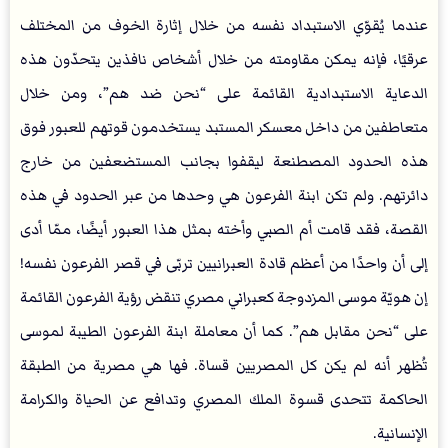
عندما يُقوّي الاستبداد نفسه من خلال إثارة الخوف من المختلف
عرقيًا، فإنه يمكن مقاومته من خلال أشخاص نافذين يتحدّون هذه
الدعاية الاستبدادية القائمة على “نحن ضد هم”، ومن خلال
متعاطفين من داخل معسكر المستبد يستخدمون قوتهم للعبور فوق
هذه الحدود المصطنعة ليقفوا بجانب المستضعفين من خارج
دائرتهم. ولم تكن ابنة الفرعون هي وحدها من عبر الحدود في هذه
القصة، فقد قامت أم الصبي وأخته بمثل هذا العبور أيضًا، ممّا أدى
إلى أن واحدًا من أعظم قادة العبرانيين تربّى في قصر الفرعون نفسه!
إن هويّة موسى المزدوجة كعبراني مصري تنقض رؤية الفرعون القائمة
على “نحن مقابل هم”. كما أن معاملة ابنة الفرعون الطيبة لموسى
تُظهر أنه لم يكن كل المصريين قساة. فها هي مصرية من الطبقة
الحاكمة تتحدى قسوة الملك المصري وتدافع عن الحياة والكرامة
الإنسانية.