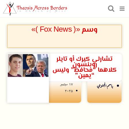
Theosis Across Borders
in Church of Misr
وسم «( Fox News )»
تشارلي كيرك أو تايلر
روبنسون
كلاهما “محافظ” وليس
“يمين”
۱۷ سبتمبر
باسم الجنوبي
۲۰۲۵