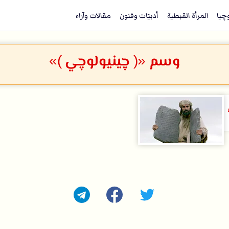
وچيا
المرأة القبطية
أدبيّات وفنون
مقالات وآراء
وسم «( چينيولوچي )»