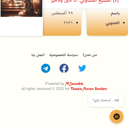
[٤] المسيح المساواتي: أنا اﻷوّل والأخير
باسم
۲۸ أغسطس
الجنوبي
۲۰۲۱
من نحن؟
سياسة الخصوصية
اتصل بنا
Powered by
Al.Janoubie
all rights reserved © 2021 for
Theosis Across Borders
أهلا.. أساعدك إزاي؟