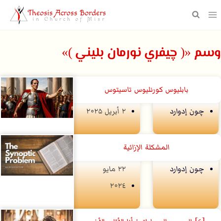
Theosis Across Borders
in Church of Misr
وسم «( چيفري نورمان بليني )»
بابليوس كورنليوس تاسيتوس
چون إدوارد
۲ أبريل ۲۰۲۵
المشكلة الإزائية
چون إدوارد
۲۲ مايو
۲۰۲٤