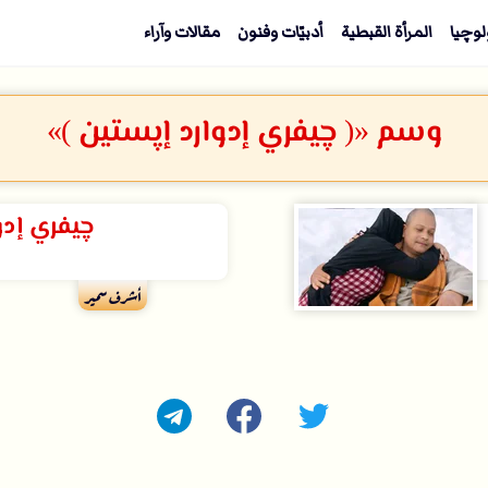
لوچيا
المرأة القبطية
أدبيّات وفنون
مقالات وآراء
وسم «( چيفري إدوارد إپستين )»
چيفري إدو
أشرف سمير