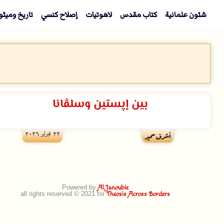
شئون علمانية
كتاب مقدس
لاهوتيات
إصلاح كنسي
تاريخ وميثو
بين إپستين وسلڤانا
۲۲ فبراير ۲۰۲٦
أشرف سمير
Powered by
Al.Janoubie
all rights reserved © 2021 for
Theosis Across Borders