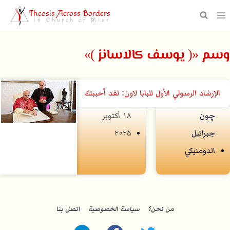
Theosis Across Borders
in Church of Misr
وسم «( يوسف كالاسانز )»
الإرشاد الرسولي الأول للبابا لاون: لقد أحببتك
چون
۱۸ أكتوبر
جبرائيل
۲۰۲۵
الدومنيكي
من نحن؟
سياسة الخصوصية
اتصل بنا