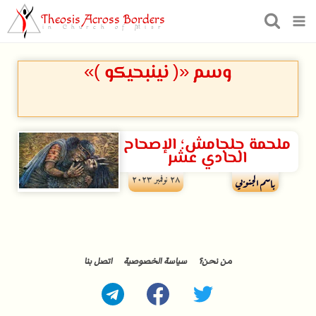
Theosis Across Borders
in Church of Misr
وسم «( نينبحيكو )»
ملحمة جلجامش؛ الإصحاح
الحادي عشر
۲۸ نوفمبر ۲۰۲۳
باسم الجنوبي
من نحن؟
سياسة الخصوصية
اتصل بنا