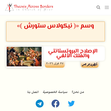
Theosis Across Borders
in Church of Misr
وسم «( نيكولاس ستورش )»
الإصلاح البروتستانتي
والملك الألفي
۲۷ فبراير ۲۰۲٦
أنطون جرجس
من نحن؟
سياسة الخصوصية
اتصل بنا