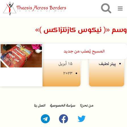
Theosis Across Borders
in Church of Misr
وسم «( نيكوس كازنتزاكس )»
المسيح يُصلب من جديد
پيتر لطيف
۱۵ أبريل
۲۰۲۳
من نحن؟
سياسة الخصوصية
اتصل بنا