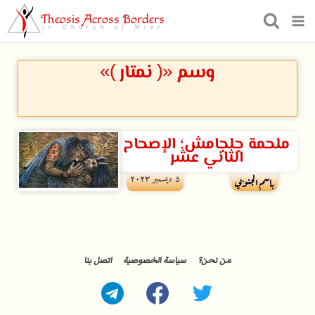
Theosis Across Borders
in Church of Misr
وسم «( نمتار )»
ملحمة جلجامش؛ الإصحاح
الثاني عشر
۵ ديسمبر ۲۰۲۳
باسم الجنوبي
من نحن؟
سياسة الخصوصية
اتصل بنا