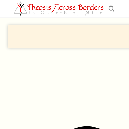
Theosis Across Borders
in Church of Misr