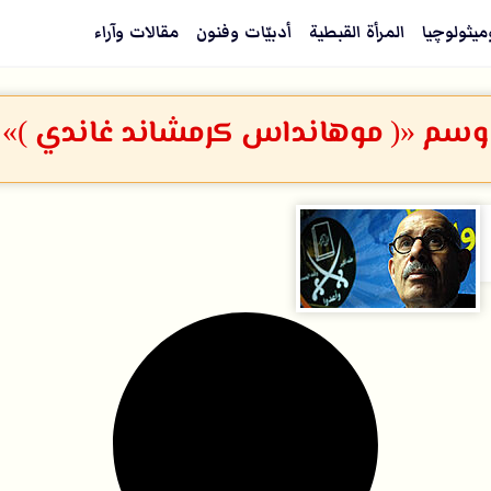
ميثولوچيا
المرأة القبطية
أدبيّات وفنون
مقالات وآراء
وسم «( موهانداس كرمشاند غاندي )»