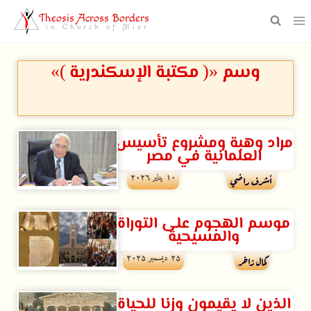
Theosis Across Borders
in Church of Misr
وسم «( مكتبة الإسكندرية )»
مراد وهبة ومشروع تأسيس
العلمانية في مصر
۱۰ يناير ۲۰۲٦
أشرف راضي
موسم الهجوم على التوراة
والمسيحية
۲۵ ديسمبر ۲۰۲۵
كمال زاخر
الذين لا يقيمون وزنا للحياة