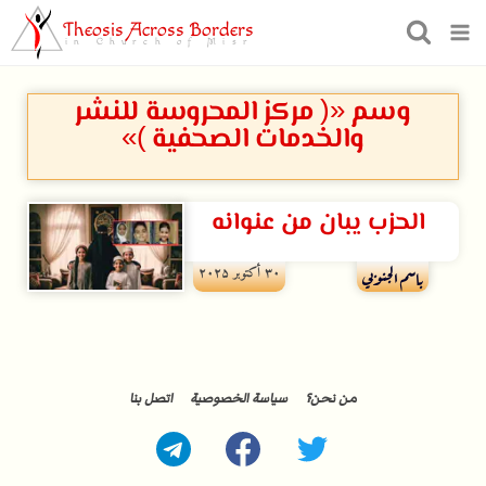
Theosis Across Borders
in Church of Misr
وسم «( مركز المحروسة للنشر
والخدمات الصحفية )»
الحزب يبان من عنوانه
۳۰ أكتوبر ۲۰۲۵
باسم الجنوبي
من نحن؟
سياسة الخصوصية
اتصل بنا