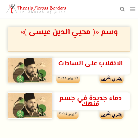
Theosis Across Borders
in Church of Misr
وسم «( محيي الدين عيسى )»
الانقلاب على السادات
۱٦ يونيو ۲۰۲۵
بيشوي القمص
دماء جديدة في جسم
منهك
۲ يونيو ۲۰۲۵
بيشوي القمص