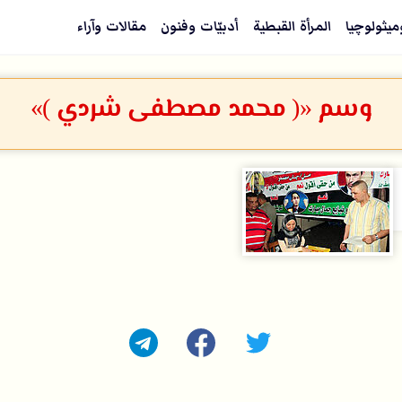
ميثولوچيا
المرأة القبطية
أدبيّات وفنون
مقالات وآراء
وسم «( محمد مصطفى شردي )»