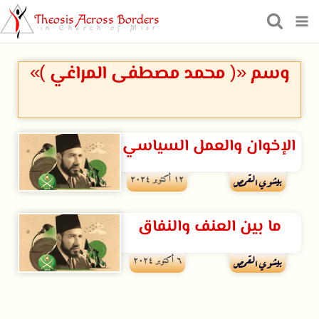
Theosis Across Borders
in Church of Misr
وسم «( محمد مصطفى المراغي )»
الإخوان والعمل السياسي
۱۲ أكتوبر ۲۰۲٤
بيشوي القمص
ما بين العنف والنفاق
٦ أكتوبر ۲۰۲٤
بيشوي القمص