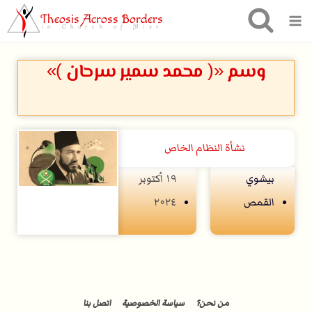
Theosis Across Borders
in Church of Misr
وسم «( محمد سمير سرحان )»
نشأة النظام الخاص
بيشوي
۱۹ أكتوبر
القمص
۲۰۲٤
من نحن؟
سياسة الخصوصية
اتصل بنا