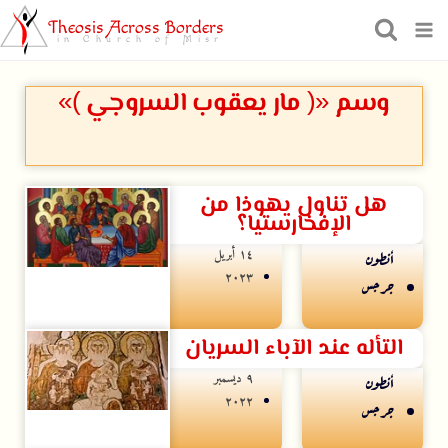
Theosis Across Borders
in Church of Misr
وسم «( مار يعقوب السروجي )»
هل تناول يهوذا من
الإفخارستيا؟
۱٤ أبريل
أنطون
۲۰۲۳
جرجس
التأله عند الآباء السريان
۹ ديسمبر
أنطون
۲۰۲۲
جرجس