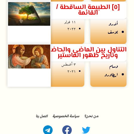
[٥] الطبيعة الساقطة /
القائمة
۱۱ فبراير
أندرو
۲۰۲۲
يوسف
التناول بين الماضي والحاضر
وتاريخ ظهور الماستير
۳ أغسطس
وسام
۲۰۲۱
اسطاورو
من نحن؟
سياسة الخصوصية
اتصل بنا