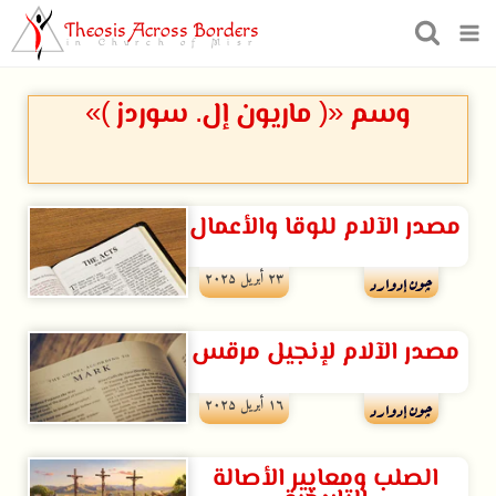
Theosis Across Borders
in Church of Misr
وسم «( ماريون إل. سوردز )»
مصدر الآلام للوقا والأعمال
۲۳ أبريل ۲۰۲۵
چون إدوارد
مصدر الآلام لإنجيل مرقس
۱٦ أبريل ۲۰۲۵
چون إدوارد
الصلب ومعايير الأصالة