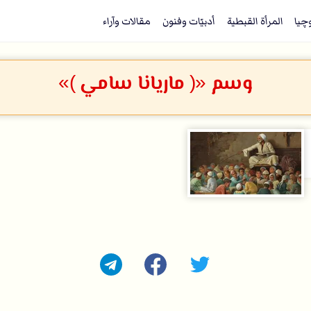
وچيا
المرأة القبطية
أدبيّات وفنون
مقالات وآراء
وسم «( ماريانا سامي )»