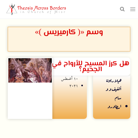
Theosis Across Borders
in Church of Misr
وسم «( كارميريس )»
هل كرز المسيح للأرواح في
الجحيم؟
۱۰ أغسطس
هيلاريون
۲۰۲۱
ألفيف و و
سام
اسطاورو