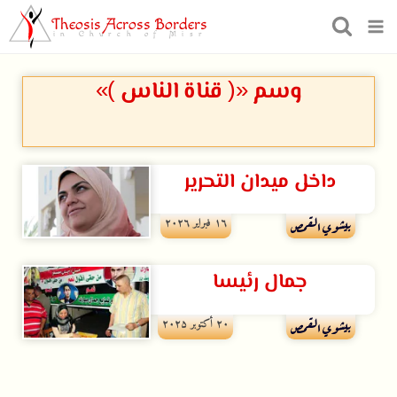
Theosis Across Borders
in Church of Misr
وسم «( قناة الناس )»
داخل ميدان التحرير
۱٦ فبراير ۲۰۲٦
بيشوي القمص
جمال رئيسا
۲۰ أكتوبر ۲۰۲۵
بيشوي القمص